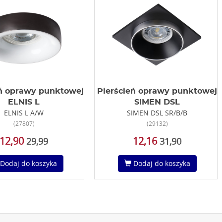
eń oprawy punktowej
Pierścień oprawy punktowej
ELNIS L
SIMEN DSL
ELNIS L A/W
SIMEN DSL SR/B/B
(27807)
(29132)
12,90
12,16
29,99
31,90
Dodaj do koszyka
Dodaj do koszyka