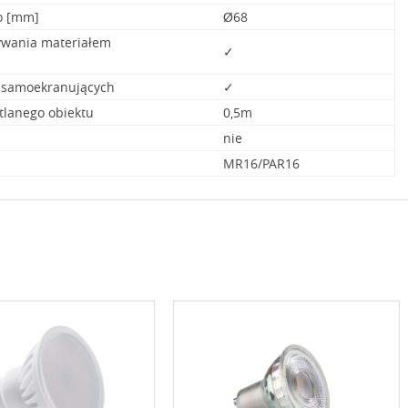
o [mm]
Ø68
ywania materiałem
✓
 samoekranujących
✓
tlanego obiektu
0,5m
nie
MR16/PAR16