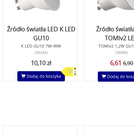
Źródło światła LED K LED
Źródło światł
GU10
TOMIv2 L
K LED GU10 7W-WW
TOMIv2 1,2W GU
(36334)
(34960)
10,10 zł
6,61
6,90
A
D
G
Dodaj do koszyka
Dodaj do kos