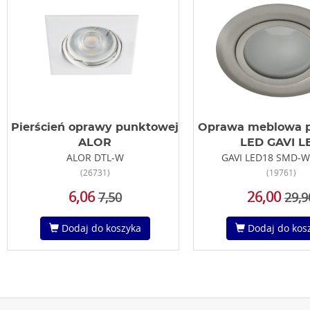
Pierścień oprawy punktowej
Oprawa meblowa 
ALOR
LED GAVI L
ALOR DTL-W
GAVI LED18 SMD-
(26731)
(19761)
6,06
26,00
7,50
29,9
Dodaj do koszyka
Dodaj do kos