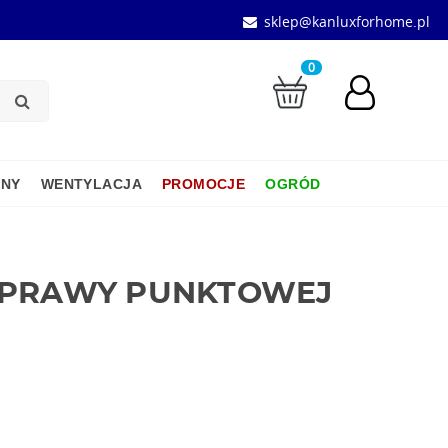
sklep@kanluxforhome.pl
0
JNY
WENTYLACJA
PROMOCJE
OGRÓD
OPRAWY PUNKTOWEJ