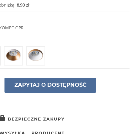
 obniżką:
8,90 zł
/KOMPO.OPR
ZAPYTAJ O DOSTĘPNOŚĆ
BEZPIECZNE ZAKUPY
WYSYŁKA
PRODUCENT