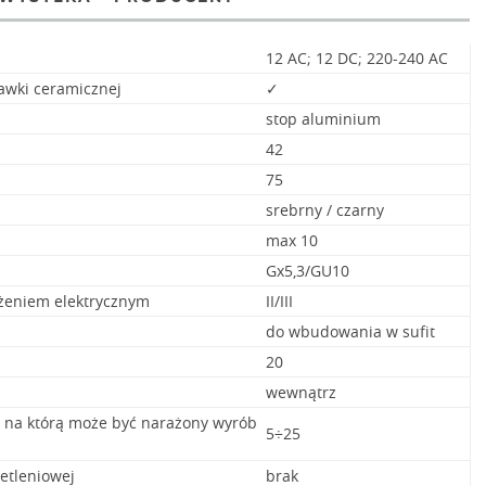
12 AC; 12 DC; 220-240 AC
awki ceramicznej
✓
stop aluminium
42
75
srebrny / czarny
max 10
Gx5,3/GU10
ażeniem elektrycznym
II/III
do wbudowania w sufit
20
wewnątrz
, na którą może być narażony wyrób
5÷25
etleniowej
brak