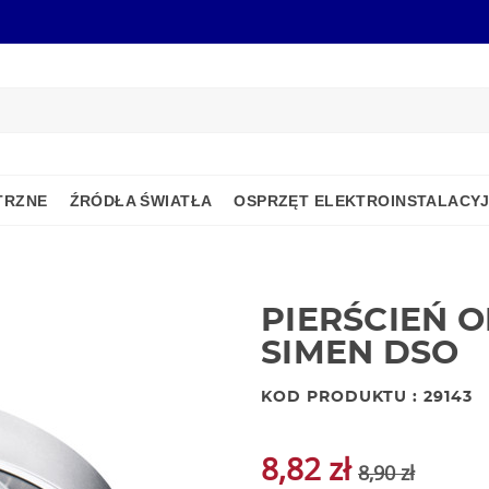
TRZNE
ŹRÓDŁA ŚWIATŁA
OSPRZĘT ELEKTROINSTALACY
PIERŚCIEŃ 
SIMEN DSO
KOD PRODUKTU : 29143
8,82 zł
8,90 zł