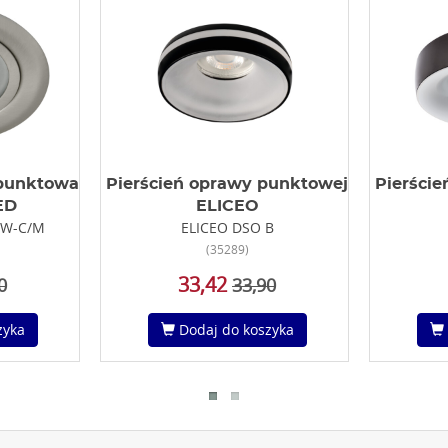
punktowa
Pierścień oprawy punktowej
Pierści
ED
ELICEO
WW-C/M
ELICEO DSO B
(35289)
33,42
0
33,90
zyka
Dodaj do koszyka