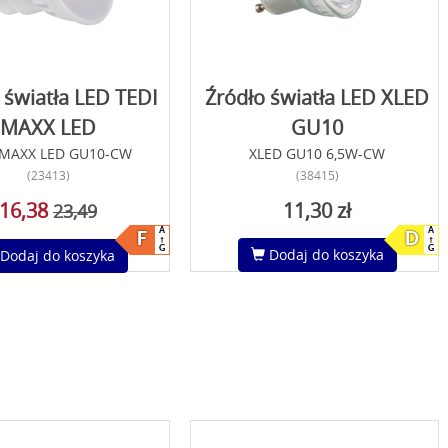
 światła LED TEDI
Źródło światła LED XLED
MAXX LED
GU10
 MAXX LED GU10-CW
XLED GU10 6,5W-CW
(23413)
(38415)
16,38
11,30 zł
23,49
A
A
F
D
G
G
Dodaj do koszyka
Dodaj do koszyka