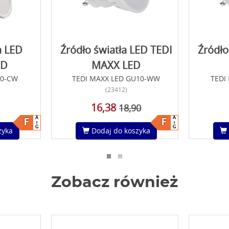
a LED
Źródło światła LED TEDI
Źródło
ED
MAXX LED
10-CW
TEDI MAXX LED GU10-WW
TEDI
(23412)
16,38
18,90
A
A
F
F
G
G
zyka
Dodaj do koszyka
Zobacz również