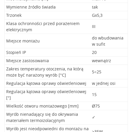
Wymienne źródło światła
tak
Trzonek
Gx5,3
Klasa ochronności przed porażeniem
III
elektrycznym
do wbudowania
Miejsce montażu
w sufit
Stopień IP
20
Miejsce zastosowania
wewnątrz
Zakres temperatury otoczenia, na którą
5÷25
może być narażony wyrób [°C]
Regulacja kątowa oprawy oświetleniowej
w jednej osi
Regulacja kątowa oprawy oświetleniowej
15
[°]
Wielkość otworu montażowego [mm]
Ø75
Wyrób nienadający się do okrywania
✓
materiałem termoizolacyjnym
Wyrób jest nieodpowiedni do montażu na
>35W