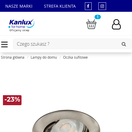
NASZE MARKI
STREFA KLIENTA
1
Oficjalny sklep
Toggle
navigation
Strona główna
Lampy do domu
Oczka sufitowe
-23%