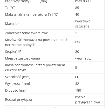
Prąd wyjściowy - SEC [mA]
max 8300
Tc [°C]
85
Maksymalna temperatura Ta [°C]
40
tworzywo
Materiał
sztuczne
Zabezpieczenie zwarciowe
1
Możliwość montażu na powierzchniach
tak
normalnie palnych
Stopień IP
20
Miejsce zastosowania
wewnątrz
Klasa ochronności przed porażeniem
II
elektrycznym
Szerokość [mm]
66
Wysokość [mm]
32
Długość [mm]
180
kostka
Rodzaj przyłącza
przyłączeniowa