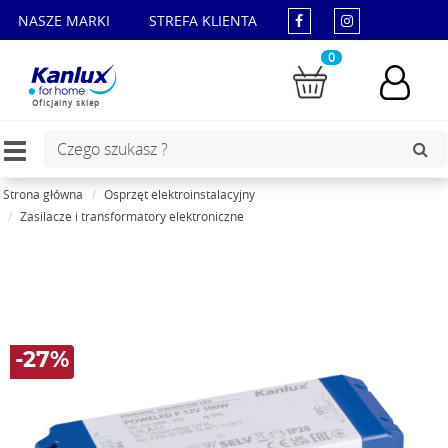
NASZE MARKI
STREFA KLIENTA
0
Oficjalny sklep
Toggle
navigation
Strona główna
Osprzęt elektroinstalacyjny
Zasilacze i transformatory elektroniczne
-27%