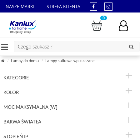
NASZE MARKI
STREFA KLIENTA
0
Oficjalny sklep
Toggle
navigation
Lampy do domu
Lampy sufitowe wpuszczane
KATEGORIE
KOLOR
MOC MAKSYMALNA [W]
BARWA ŚWIATŁA
STOPIEŃ IP