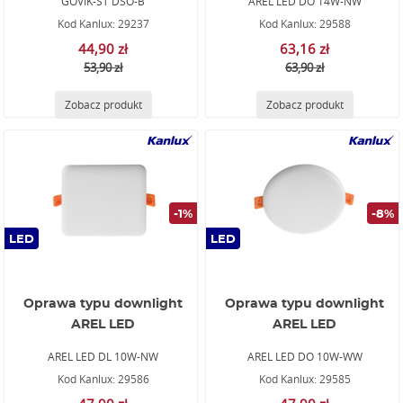
GOVIK-ST DSO-B
AREL LED DO 14W-NW
Kod Kanlux: 29237
Kod Kanlux: 29588
44,90 zł
63,16 zł
53,90 zł
63,90 zł
Zobacz produkt
Zobacz produkt
-1%
-8%
LED
LED
Oprawa typu downlight
Oprawa typu downlight
AREL LED
AREL LED
AREL LED DL 10W-NW
AREL LED DO 10W-WW
Kod Kanlux: 29586
Kod Kanlux: 29585