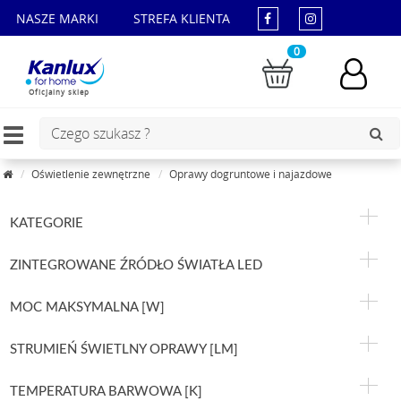
NASZE MARKI
STREFA KLIENTA
0
Oficjalny sklep
Toggle
navigation
Oświetlenie zewnętrzne
Oprawy dogruntowe i najazdowe
KATEGORIE
ZINTEGROWANE ŹRÓDŁO ŚWIATŁA LED
MOC MAKSYMALNA [W]
STRUMIEŃ ŚWIETLNY OPRAWY [LM]
TEMPERATURA BARWOWA [K]