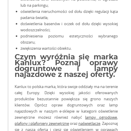
lub na parkingu;
oświetlenia nieruchomości od dołu dzięki regulacji kąta
padania światła;
doświetlenia basenów i oczek od dołu dzięki wysokiej
wodoszczelności;
podniesienia poziomu estetyczności wybranego
obszaru;
zwiększenia wartości obiektu.
Czym wyróżnia się marka
Kanlux? Poznaj oprawy
dogruntowe i lampy
najazdowe z naszej oferty.
Kanlux to polska marka, która swoje oddziały ma na terenie
całej Europy. Dzięki wysokiej jakości oferowanych
produktów bezustannie powiększa się grono naszych
klientów. Oprócz opraw dogruntowych oraz lamp
najazdowych w naszym e-sklepie w kategorii oświetlenie
zewnętrzne możesz również nabyć
lampy ogrodowe
,
plafony i plafoniery zewnętrzne
oraz
naświetlacze
. Zapoznaj
się z naszą ofertą i ciesz się oświetleniem w oprawach