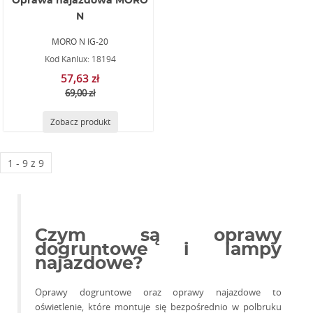
Oprawa najazdowa MORO
N
MORO N IG-20
Kod Kanlux: 18194
57,63 zł
69,00 zł
Zobacz produkt
1 - 9 z 9
Czym są oprawy
dogruntowe i lampy
najazdowe?
Oprawy dogruntowe oraz oprawy najazdowe to
oświetlenie, które montuje się bezpośrednio w polbruku