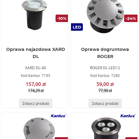
-10%
-24%
LED
Oprawa najazdowa XARD
Oprawa dogruntowa
DL
ROGER
XARD DL-40
ROGER DL-LED12
Kod Kanlux: 7195
Kod Kanlux: 7280
157,00 zł
59,00 zł
174,29 zł
77,90 zł
Zobacz produkt
Zobacz produkt