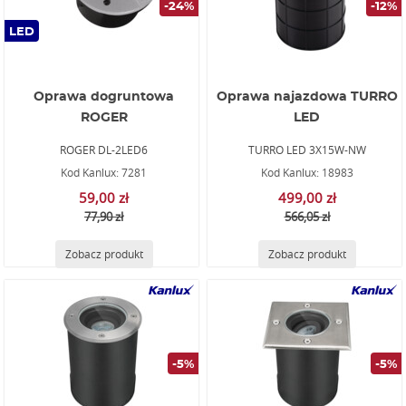
-24%
-12%
LED
Oprawa dogruntowa
Oprawa najazdowa TURRO
ROGER
LED
ROGER DL-2LED6
TURRO LED 3X15W-NW
Kod Kanlux: 7281
Kod Kanlux: 18983
59,00 zł
499,00 zł
77,90 zł
566,05 zł
Zobacz produkt
Zobacz produkt
-5%
-5%