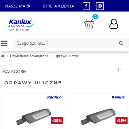
NASZE MARKI
STREFA KLIENTA
0
Oficjalny sklep
Toggle
navigation
Oświetlenie zewnętrzne
Oprawy uliczne
KATEGORIE
OPRAWY ULICZNE
-25%
-25%