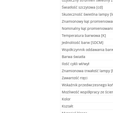
Użyteczny strumień świetlny ź
Światłość szczytowa [cd]
Skuteczność świetlna lampy [
Znamionowy kąt promieniowan
Nominalny kąt promieniowania
Temperatura barwowa [K]
Jednolitość barw [SDCM]
Współczynnik oddawania bar
Barwa światła
Ilość cykli wł/wył
Znamionowa trwałość lampy [
Zawartość rtęci
Wskaźnik przedwczesnego koń
Możliwość współpracy ze ści
Kolor
Kształt