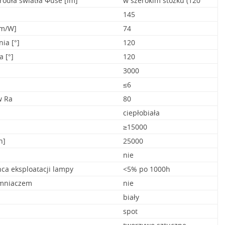
ródła światła Φuse [lm]
w szerokim stożku (120°
145
lm/W]
74
ia [°]
120
 [°]
120
3000
≤6
w Ra
80
ciepłobiała
≥15000
h]
25000
nie
ca eksploatacji lampy
<5% po 1000h
emniaczem
nie
biały
spot