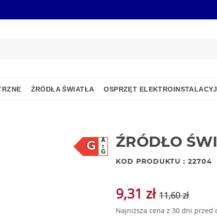
TRZNE
ŹRÓDŁA ŚWIATŁA
OSPRZĘT ELEKTROINSTALACY
ŹRÓDŁO ŚWI
A
G
G
KOD PRODUKTU : 22704
9,31 zł
11,60 zł
Najniższa cena z 30 dni przed