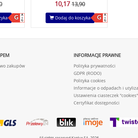
10,17
0
13,90
A
A
G
G
zyka
Dodaj do koszyka
G
G
UPEM
INFORMACJE PRAWNE
two zakupów
Polityka prywatności
GDPR (RODO)
Polityka cookies
Informacje o odpadach i utyliza
Ustawienia ciasteczek "cookies
Certyfikat dostępności
All rights reserved Kanlux SA, 2026