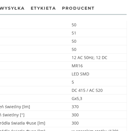
WYSYŁKA
ETYKIETA
PRODUCENT
50
51
50
50
12 AC 50Hz; 12 DC
MR16
LED SMD
5
DC 415 / AC 520
Gx5,3
ń świetlny [lm]
370
świetlny [°]
300
ródła światła Φuse [lm]
300