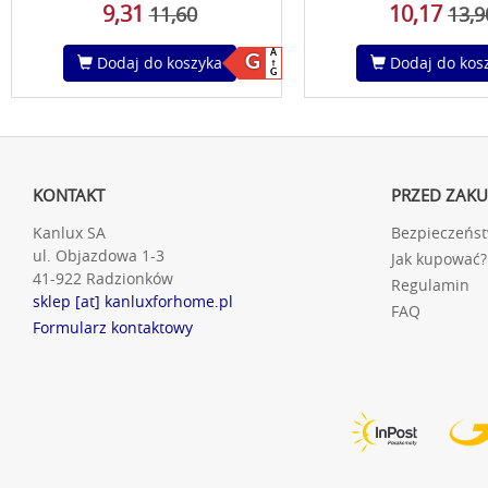
9,31
10,17
11,60
13,9
A
G
Dodaj do koszyka
Dodaj do kos
G
KONTAKT
PRZED ZAK
Kanlux SA
Bezpieczeńs
ul. Objazdowa 1-3
Jak kupować?
41-922 Radzionków
Regulamin
sklep [at] kanluxforhome.pl
FAQ
Formularz kontaktowy