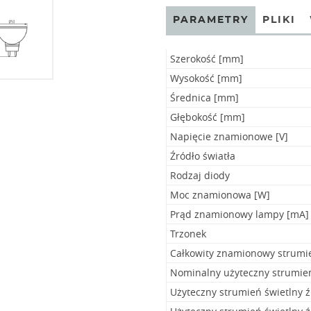
PARAMETRY
PLIKI
Szerokość [mm]
Wysokość [mm]
Średnica [mm]
Głębokość [mm]
Napięcie znamionowe [V]
Źródło światła
Rodzaj diody
Moc znamionowa [W]
Prąd znamionowy lampy [mA]
Trzonek
Całkowity znamionowy strumie
Nominalny użyteczny strumień 
Użyteczny strumień świetlny ź