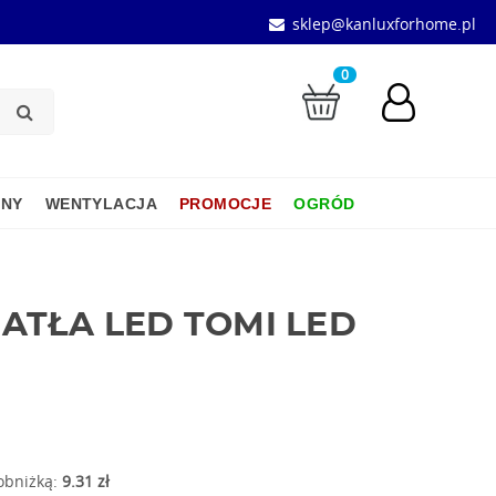
sklep@kanluxforhome.pl
0
JNY
WENTYLACJA
PROMOCJE
OGRÓD
ATŁA LED TOMI LED
 obniżką:
9.31 zł