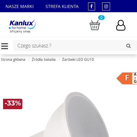
NASZE MARKI
STREFA KLIENTA
0
Oficjalny sklep
Toggle
navigation
Strona główna
Źródła światła
Żarówki LED GU10
A
F
G
-33%