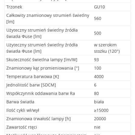
Trzonek
GU10
Całkowity znamionowy strumień świetlny
560
[lm]
Użyteczny strumień świetlny źródła
500
światła Φuse [lm]
Użyteczny strumień świetlny źródła
w szerokim
światła Φuse [lm]
stożku (120°)
Skuteczność świetlna lampy [lm/W]
93
Znamionowy kąt promieniowania [°]
100
Temperatura barwowa [K]
4000
Jednolitość barw [SDCM]
6
Współczynnik oddawania barw Ra
80
Barwa światła
biała
Ilość cykli wł/wył
≥15000
Znamionowa trwałość lampy [h]
20000
Zawartość rtęci
nie