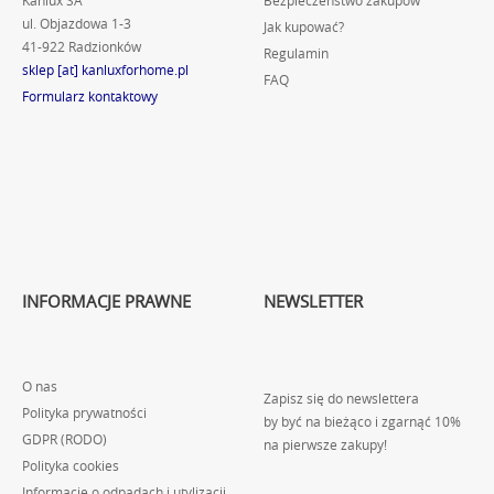
Kanlux SA
Bezpieczeństwo zakupów
ul. Objazdowa 1-3
Jak kupować?
41-922 Radzionków
Regulamin
sklep [at] kanluxforhome.pl
FAQ
Formularz kontaktowy
INFORMACJE PRAWNE
NEWSLETTER
O nas
Zapisz się do newslettera
Polityka prywatności
by być na bieżąco i zgarnąć 10%
GDPR (RODO)
na pierwsze zakupy!
Polityka cookies
Informacje o odpadach i utylizacji