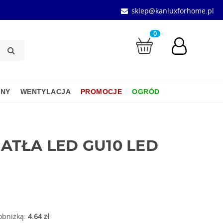
sklep@kanluxforhome.pl
0
JNY
WENTYLACJA
PROMOCJE
OGRÓD
ATŁA LED GU10 LED
 obniżką:
4.64 zł