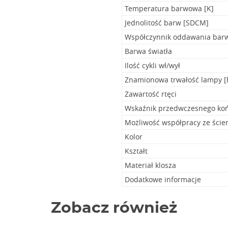
Temperatura barwowa [K]
Jednolitość barw [SDCM]
Współczynnik oddawania bar
Barwa światła
Ilość cykli wł/wył
Znamionowa trwałość lampy [
Zawartość rtęci
Wskaźnik przedwczesnego koń
Możliwość współpracy ze ści
Kolor
Kształt
Materiał klosza
Dodatkowe informacje
Zobacz również