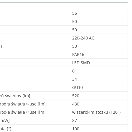
56
50
50
220-240 AC
]
50
PAR16
LED SMD
6
34
GU10
ń świetlny [lm]
520
ródła światła Φuse [lm]
430
ródła światła Φuse [lm]
w szerokim stożku (120°)
lm/W]
87
ia [°]
100