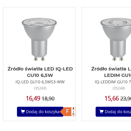
Źródło światła LED IQ-LED
Źródło światła 
GU10 6,5W
LEDIM GU1
IQ-LED GU10 6,5WS3-WW
IQ-LEDDIM GU10 
(35243)
(35248)
16,49
15,66
18,90
23,9
A
F
Dodaj do koszyka
Dodaj do kos
G