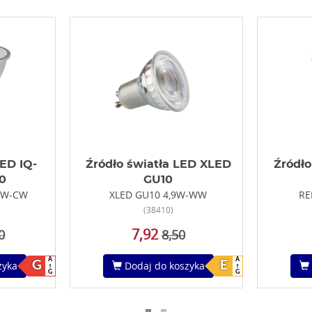
LED IQ-
Źródło światła LED XLED
Źródło
0
GU10
7W-CW
XLED GU10 4,9W-WW
RE
(38410)
7,92
0
8,50
A
A
G
E
zyka
Dodaj do koszyka
G
G