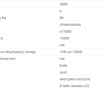
5000
6
w Ra
80
chłodnobiała
≥15000
h]
15000
nie
ca eksploatacji lampy
<5% po 1000h
emniaczem
nie
biały
spot
tworzywo sztuczne
Źródło światła (LS)