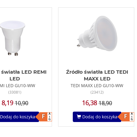
 światła LED REMI
Źródło światła LED TEDI
LED
MAXX LED
MI LED GU10-WW
TEDI MAXX LED GU10-WW
(33081)
(23412)
8,19
16,38
10,90
18,90
A
A
F
F
Dodaj do koszyka
Dodaj do koszyka
G
G