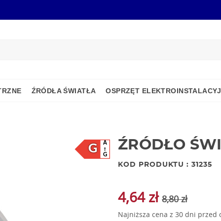
TRZNE
ŹRÓDŁA ŚWIATŁA
OSPRZĘT ELEKTROINSTALACY
ŹRÓDŁO ŚWI
A
G
G
KOD PRODUKTU : 31235
4,64 zł
8,80 zł
Najniższa cena z 30 dni przed