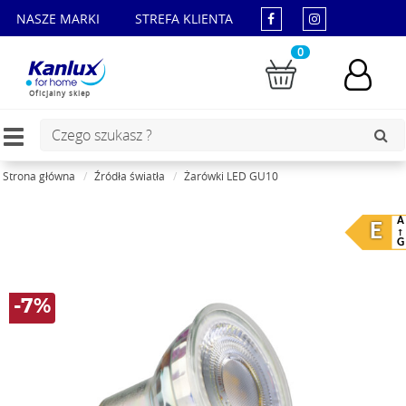
NASZE MARKI
STREFA KLIENTA
0
Oficjalny sklep
Toggle
navigation
Strona główna
Źródła światła
Żarówki LED GU10
A
E
G
-7%