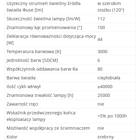
Użyteczny strumień świetlny źródła
w szerokim
światła Φuse [lm]
stożku (120°)
Skuteczność świetlna lampy [lm/W]
112
Znamionowy kąt promieniowania [°]
100
Deklaracja równoważności dotycząca mocy
44
[W]
Temperatura barwowa [K]
3000
Jednolitość barw [SDCM]
6
Współczynnik oddawania barw Ra
80
Barwa światła
ciepłobiała
Ilość cykli wł/wył
≥40000
Znamionowa trwałość lampy [h]
25000
Zawartość rtęci
nie
Wskaźnik przedwczesnego końca
<5% po 1000h
eksploatacji lampy
Możliwość współpracy ze ściemniaczem
nie
Kolor
srebrny