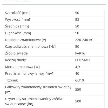
Szerokość [mm]
50
Wysokość [mm]
53
Średnica [mm]
50
Głębokość [mm]
50
Napięcie znamionowe [V]
220-240 AC
Częstotliwość znamionowa [Hz]
50
Źródło światła
PAR16
Rodzaj diody
LED SMD
Moc znamionowa [W]
4,9
Prąd znamionowy lampy [mA]
40
Trzonek
GU10
Całkowity znamionowy strumień świetlny
550
[lm]
Użyteczny strumień świetlny źródła
500
światła Φuse [lm]