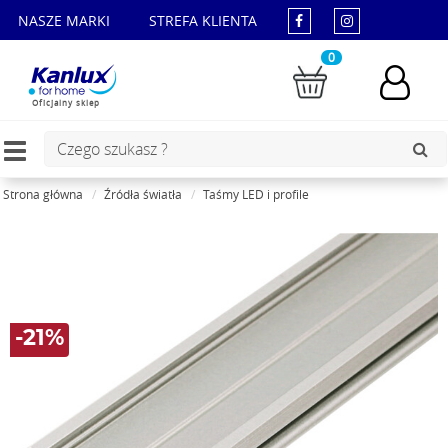
NASZE MARKI
STREFA KLIENTA
0
Oficjalny sklep
Toggle
navigation
Strona główna
Źródła światła
Taśmy LED i profile
-21%