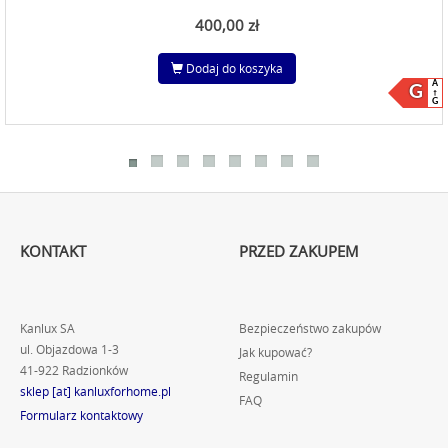
400,00 zł
Dodaj do koszyka
A
G
G
KONTAKT
PRZED ZAKUPEM
Kanlux SA
Bezpieczeństwo zakupów
ul. Objazdowa 1-3
Jak kupować?
41-922 Radzionków
Regulamin
sklep [at] kanluxforhome.pl
FAQ
Formularz kontaktowy