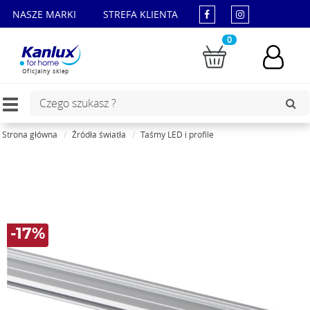
NASZE MARKI
STREFA KLIENTA
0
Oficjalny sklep
Toggle
navigation
Strona główna
Źródła światła
Taśmy LED i profile
-17%