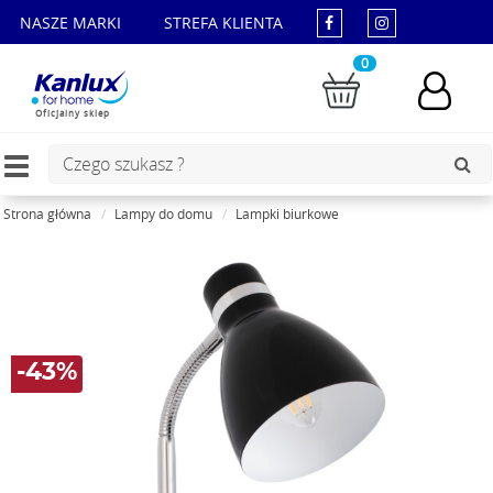
NASZE MARKI
STREFA KLIENTA
0
Oficjalny sklep
Toggle
navigation
Strona główna
Lampy do domu
Lampki biurkowe
-43%