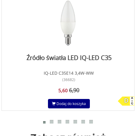
Źródło światła LED IQ-LED C35
IQ-LED C35E14 3,4W-WW
(36682)
6,90
5,60
A
D
Dodaj do koszyka
G