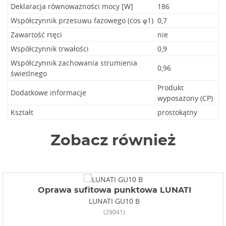
Deklaracja równoważności mocy [W]
186
Współczynnik przesuwu fazowego (cos φ1)
0,7
Zawartość rtęci
nie
Współczynnik trwałości
0,9
Współczynnik zachowania strumienia
0,96
świetlnego
Produkt
Dodatkowe informacje
wyposażony (CP)
Kształt
prostokątny
Zobacz również
Oprawa sufitowa punktowa LUNATI
LUNATI GU10 B
(29041)