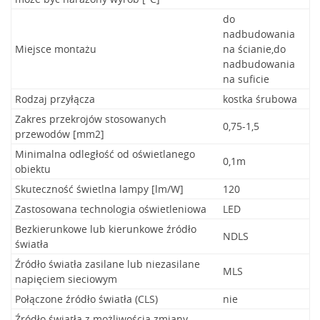
do
nadbudowania
Miejsce montażu
na ścianie,do
nadbudowania
na suficie
Rodzaj przyłącza
kostka śrubowa
Zakres przekrojów stosowanych
0,75-1,5
przewodów [mm2]
Minimalna odległość od oświetlanego
0,1m
obiektu
Skuteczność świetlna lampy [lm/W]
120
Zastosowana technologia oświetleniowa
LED
Bezkierunkowe lub kierunkowe źródło
NDLS
światła
Źródło światła zasilane lub niezasilane
MLS
napięciem sieciowym
Połączone źródło światła (CLS)
nie
Źródło światła z możliwością zmiany