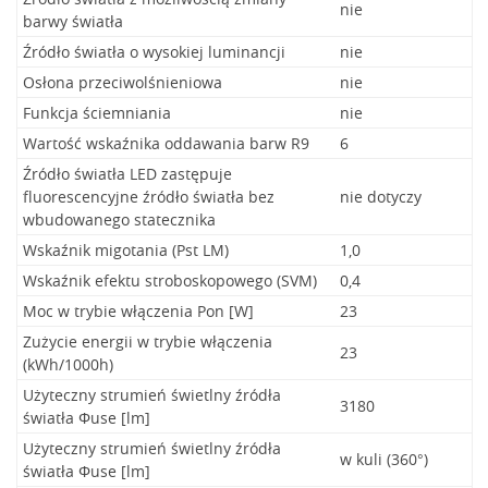
nie
barwy światła
Źródło światła o wysokiej luminancji
nie
Osłona przeciwolśnieniowa
nie
Funkcja ściemniania
nie
Wartość wskaźnika oddawania barw R9
6
Źródło światła LED zastępuje
fluorescencyjne źródło światła bez
nie dotyczy
wbudowanego statecznika
Wskaźnik migotania (Pst LM)
1,0
Wskaźnik efektu stroboskopowego (SVM)
0,4
Moc w trybie włączenia Pon [W]
23
Zużycie energii w trybie włączenia
23
(kWh/1000h)
Użyteczny strumień świetlny źródła
3180
światła Φuse [lm]
Użyteczny strumień świetlny źródła
w kuli (360°)
światła Φuse [lm]