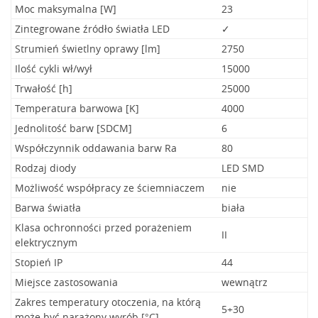
Moc maksymalna [W]
23
Zintegrowane źródło światła LED
✓
Strumień świetlny oprawy [lm]
2750
Ilość cykli wł/wył
15000
Trwałość [h]
25000
Temperatura barwowa [K]
4000
Jednolitość barw [SDCM]
6
Współczynnik oddawania barw Ra
80
Rodzaj diody
LED SMD
Możliwość współpracy ze ściemniaczem
nie
Barwa światła
biała
Klasa ochronności przed porażeniem
II
elektrycznym
Stopień IP
44
Miejsce zastosowania
wewnątrz
Zakres temperatury otoczenia, na którą
5+30
może być narażony wyrób [°C]