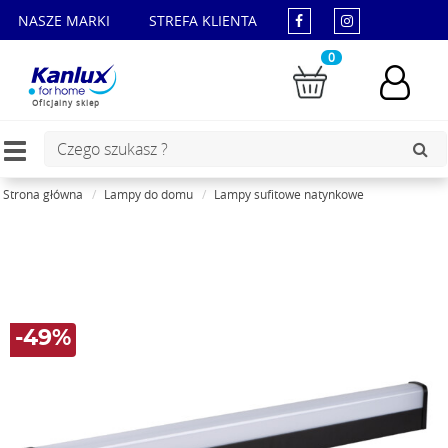
NASZE MARKI
STREFA KLIENTA
0
Oficjalny sklep
Toggle
navigation
Strona główna
Lampy do domu
Lampy sufitowe natynkowe
-49%