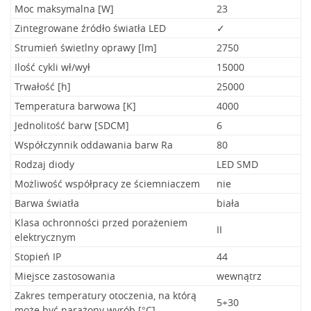
Moc maksymalna [W]
23
Zintegrowane źródło światła LED
✓
Strumień świetlny oprawy [lm]
2750
Ilość cykli wł/wył
15000
Trwałość [h]
25000
Temperatura barwowa [K]
4000
Jednolitość barw [SDCM]
6
Współczynnik oddawania barw Ra
80
Rodzaj diody
LED SMD
Możliwość współpracy ze ściemniaczem
nie
Barwa światła
biała
Klasa ochronności przed porażeniem
II
elektrycznym
Stopień IP
44
Miejsce zastosowania
wewnątrz
Zakres temperatury otoczenia, na którą
5+30
może być narażony wyrób [°C]