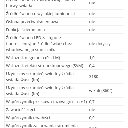
nie
barwy światła
Źródło światła o wysokiej luminancji
nie
Osłona przeciwolśnieniowa
nie
Funkcja ściemniania
nie
Źródło światła LED zastępuje
fluorescencyjne źródło światła bez
nie dotyczy
wbudowanego statecznika
Wskaźnik migotania (Pst LM)
1,0
Wskaźnik efektu stroboskopowego (SVM)
0,4
Użyteczny strumień świetlny źródła
3180
światła Φuse [lm]
Użyteczny strumień świetlny źródła
w kuli (360°)
światła Φuse [lm]
Współczynnik przesuwu fazowego (cos φ1)
0,7
Zawartość rtęci
nie
Współczynnik trwałości
0,9
Współczynnik zachowania strumienia