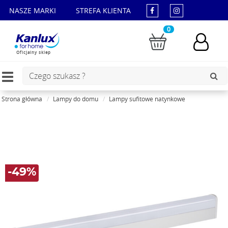
NASZE MARKI
STREFA KLIENTA
0
Oficjalny sklep
Toggle
navigation
Strona główna
Lampy do domu
Lampy sufitowe natynkowe
-49%