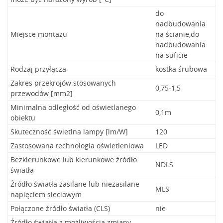
do
nadbudowania
Miejsce montażu
na ścianie,do
nadbudowania
na suficie
Rodzaj przyłącza
kostka śrubowa
Zakres przekrojów stosowanych
0,75-1,5
przewodów [mm2]
Minimalna odległość od oświetlanego
0,1m
obiektu
Skuteczność świetlna lampy [lm/W]
120
Zastosowana technologia oświetleniowa
LED
Bezkierunkowe lub kierunkowe źródło
NDLS
światła
Źródło światła zasilane lub niezasilane
MLS
napięciem sieciowym
Połączone źródło światła (CLS)
nie
Źródło światła z możliwością zmiany