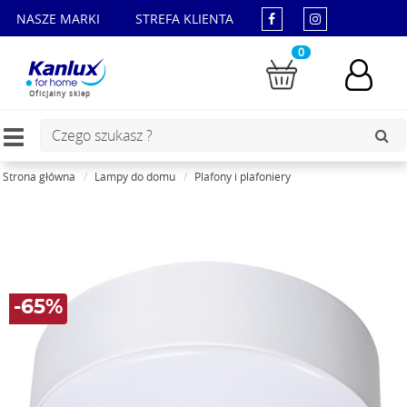
NASZE MARKI
STREFA KLIENTA
0
Oficjalny sklep
Toggle
navigation
Strona główna
Lampy do domu
Plafony i plafoniery
-65%