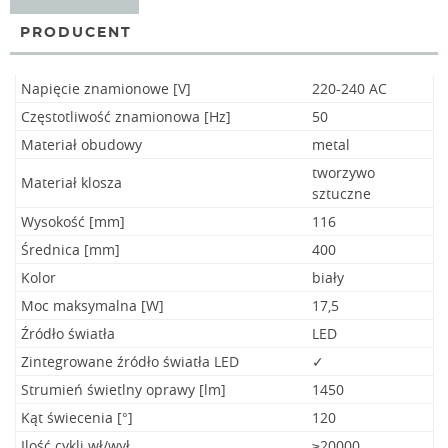
PRODUCENT
Napięcie znamionowe [V]
220-240 AC
Częstotliwość znamionowa [Hz]
50
Materiał obudowy
metal
tworzywo
Materiał klosza
sztuczne
Wysokość [mm]
116
Średnica [mm]
400
Kolor
biały
Moc maksymalna [W]
17,5
Źródło światła
LED
Zintegrowane źródło światła LED
✓
Strumień świetlny oprawy [lm]
1450
Kąt świecenia [°]
120
Ilość cykli wł/wył
≥20000