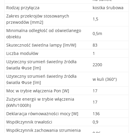
Rodzaj przyłącza
kostka śrubowa
Zakres przekrojów stosowanych
1,5
przewodów [mm2]
Minimalna odległość od oświetlanego
0,5m
obiektu
Skuteczność świetlna lampy [lm/W]
83
Liczba modułów
1
Użyteczny strumień świetlny źródła
2200
światła Φuse [lm]
Użyteczny strumień świetlny źródła
w kuli (360°)
światła Φuse [lm]
Moc w trybie włączenia Pon [W]
17
Zużycie energii w trybie włączenia
17
(kWh/1000h)
Deklaracja równoważności mocy [W]
136
Współczynnik trwałości
0,9
Współczynnik zachowania strumienia