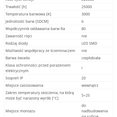
Trwałość [h]
25000
Temperatura barwowa [K]
3000
Jednolitość barw [SDCM]
6
Współczynnik oddawania barw Ra
80
Zawartość rtęci
nie
Rodzaj diody
LED SMD
Możliwość współpracy ze ściemniaczem
nie
Barwa światła
ciepłobiała
Klasa ochronności przed porażeniem
I
elektrycznym
Stopień IP
20
Miejsce zastosowania
wewnątrz
Zakres temperatury otoczenia, na którą
5÷25
może być narażony wyrób [°C]
do
Miejsce montażu
nadbudowania
na suficie