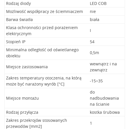
Rodzaj diody
LED COB
Możliwość współpracy ze ściemniaczem
nie
Barwa światła
biała
Klasa ochronności przed porażeniem
I
elektrycznym
Stopień IP
54
Minimalna odległość od oświetlanego
0,5m
obiektu
wewnątrz i na
Miejsce zastosowania
zewnątrz
Zakres temperatury otoczenia, na którą
-15÷35
może być narażony wyrób [°C]
do
Miejsce montażu
nadbudowania
na ścianie
Rodzaj przyłącza
kostka śrubowa
Zakres przekrojów stosowanych
1
przewodów [mm2]