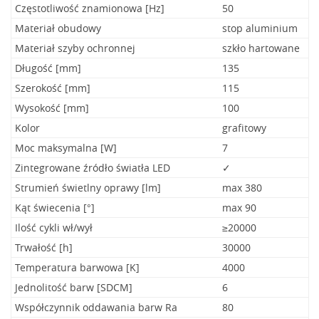
Częstotliwość znamionowa [Hz]
50
Materiał obudowy
stop aluminium
Materiał szyby ochronnej
szkło hartowane
Długość [mm]
135
Szerokość [mm]
115
Wysokość [mm]
100
Kolor
grafitowy
Moc maksymalna [W]
7
Zintegrowane źródło światła LED
✓
Strumień świetlny oprawy [lm]
max 380
Kąt świecenia [°]
max 90
Ilość cykli wł/wył
≥20000
Trwałość [h]
30000
Temperatura barwowa [K]
4000
Jednolitość barw [SDCM]
6
Współczynnik oddawania barw Ra
80