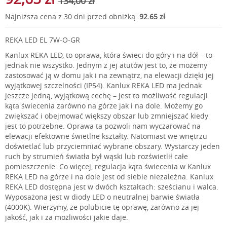
134,00 zł
Najniższa cena z 30 dni przed obniżką:
92.65 zł
REKA LED EL 7W-O-GR
Kanlux REKA LED, to oprawa, która świeci do góry i na dół – to
jednak nie wszystko. Jednym z jej atutów jest to, że możemy
zastosować ją w domu jak i na zewnątrz, na elewacji dzięki jej
wyjątkowej szczelności (IP54). Kanlux REKA LED ma jednak
jeszcze jedną, wyjątkową cechę – jest to możliwość regulacji
kąta świecenia zarówno na górze jak i na dole. Możemy go
zwiększać i obejmować większy obszar lub zmniejszać kiedy
jest to potrzebne. Oprawa ta pozwoli nam wyczarować na
elewacji efektowne świetlne kształty. Natomiast we wnętrzu
doświetlać lub przyciemniać wybrane obszary. Wystarczy jeden
ruch by strumień światła był wąski lub rozświetlił całe
pomieszczenie. Co więcej, regulacja kąta świecenia w Kanlux
REKA LED na górze i na dole jest od siebie niezależna. Kanlux
REKA LED dostępna jest w dwóch kształtach: sześcianu i walca.
Wyposażona jest w diody LED o neutralnej barwie światła
(4000K). Wierzymy, że polubicie tę oprawę, zarówno za jej
jakość, jak i za możliwości jakie daje.