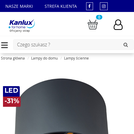
NASZE MARKI
STREFA KLIENTA
0
Oficjalny sklep
Toggle
navigation
Strona główna
Lampy do domu
Lampy ścienne
LED
-31%