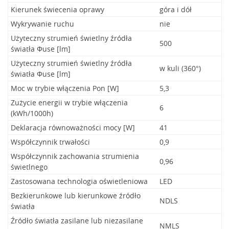
Kierunek świecenia oprawy
góra i dół
Wykrywanie ruchu
nie
Użyteczny strumień świetlny źródła
500
światła Φuse [lm]
Użyteczny strumień świetlny źródła
w kuli (360°)
światła Φuse [lm]
Moc w trybie włączenia Pon [W]
5,3
Zużycie energii w trybie włączenia
6
(kWh/1000h)
Deklaracja równoważności mocy [W]
41
Współczynnik trwałości
0,9
Współczynnik zachowania strumienia
0,96
świetlnego
Zastosowana technologia oświetleniowa
LED
Bezkierunkowe lub kierunkowe źródło
NDLS
światła
Źródło światła zasilane lub niezasilane
NMLS