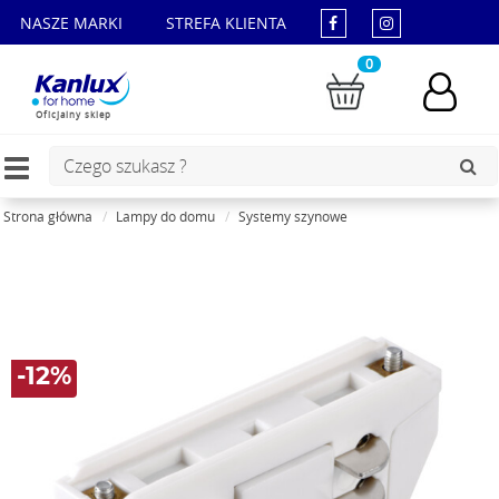
NASZE MARKI
STREFA KLIENTA
0
Oficjalny sklep
Toggle
navigation
Strona główna
Lampy do domu
Systemy szynowe
-12%