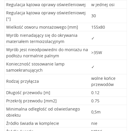
Regulacja kątowa oprawy oświetleniowej
w jednej osi
Regulacja kątowa oprawy oświetleniowej
30
[°]
Wielkość otworu montażowego [mm]
155x80
Wyrób nienadający się do okrywania
✓
materiałem termoizolacyjnym
Wyrób jest nieodpowiedni do montażu na
>35W
podłożu normalnie palnym
Konieczność stosowanie lamp
✓
samoekranujących
wolne końce
Rodzaj przyłącza
przewodów
Długość przewodu [m]
0.12
Przekrój przewodu [mm2]
0.75
Minimalna odległość od oświetlanego
0,5m
obiektu
Źródło światła w komplecie
nie