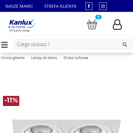
NASZE MARKI
STREFA KLIENTA
0
Oficjalny sklep
Toggle
navigation
Strona główna
Lampy do domu
Oczka sufitowe
-11%