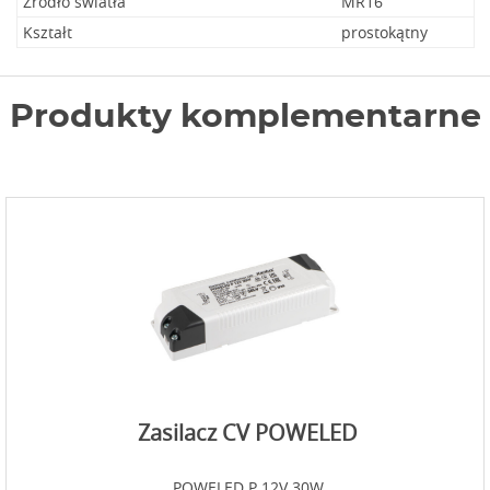
Źródło światła
MR16
Kształt
prostokątny
Produkty komplementarne
Zasilacz CV POWELED
POWELED P 12V 30W