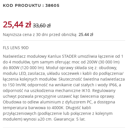
KOD PRODUKTU : 38605
25,44 zł
33,60 zł
Najniższa cena z 30 dni przed obniżką:
25.44 zł
FLS LENS 90D
Naświetlacz modułowy Kanlux STADER umożliwia łączenie od 1
do 4 modułów, tym samym oferując moc od 200W (30 000 lm)
do 800W (120 000 lm). Moduł oprawy składa się z: obudowy,
modułu LED, zasilacza, układu soczewek i kabli do podłączenia/
łączenia kolejnych modułów. Skuteczność świetlna naświetlacza
to 150 lm/W, odporność na wnikanie ciał stałych i wody IP66, a
odporność na uszkodzenia mechaniczne IK10. Regulowany
uchwyt pozwala precyzyjnie ustawić kąt świecenia oprawy.
Obudowa to odlew aluminium z dyfuzorem PC, a dostępna
temperatura barwowa to 4000K. Długość kabli
przyłączeniowych (podłączenie lub połączenie z kolejnym
modułem) wynosi ≥20 cm. Gwarancja: 5 lat.