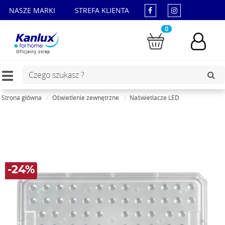
NASZE MARKI
STREFA KLIENTA
0
Oficjalny sklep
Toggle
navigation
Strona główna
Oświetlenie zewnętrzne
Naświetlacze LED
-24%