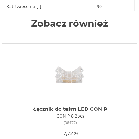
Kąt świecenia [°]
90
Zobacz również
Łącznik do taśm LED CON P
CON P 8 2pcs
(38477)
2,72 zł