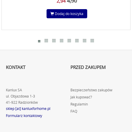
4,90
2,94
Dodaj do koszyka
KONTAKT
PRZED ZAKUPEM
Kanlux SA
Bezpieczeństwo zakupów
ul. Objazdowa 1-3
Jak kupować?
41-922 Radzionków
Regulamin
sklep [at] kanluxforhome.pl
FAQ
Formularz kontaktowy