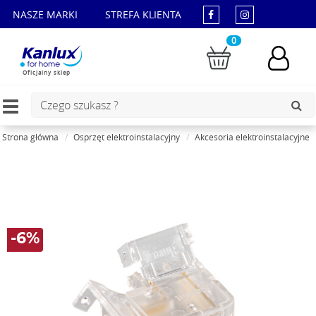
NASZE MARKI
STREFA KLIENTA
0
Oficjalny sklep
Toggle
navigation
Strona główna
Osprzęt elektroinstalacyjny
Akcesoria elektroinstalacyjne
-6%