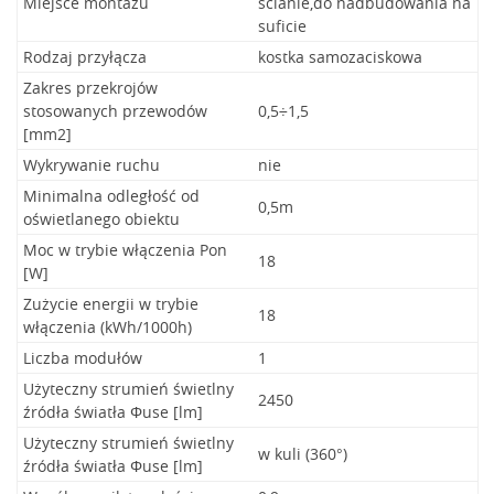
Miejsce montażu
ścianie,do nadbudowania na
suficie
Rodzaj przyłącza
kostka samozaciskowa
Zakres przekrojów
stosowanych przewodów
0,5÷1,5
[mm2]
Wykrywanie ruchu
nie
Minimalna odległość od
0,5m
oświetlanego obiektu
Moc w trybie włączenia Pon
18
[W]
Zużycie energii w trybie
18
włączenia (kWh/1000h)
Liczba modułów
1
Użyteczny strumień świetlny
2450
źródła światła Φuse [lm]
Użyteczny strumień świetlny
w kuli (360°)
źródła światła Φuse [lm]