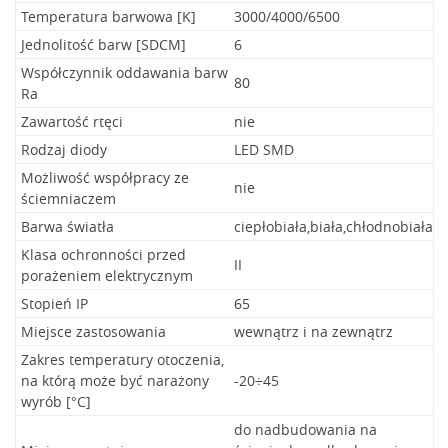
Temperatura barwowa [K]
3000/4000/6500
Jednolitość barw [SDCM]
6
Współczynnik oddawania barw
80
Ra
Zawartość rtęci
nie
Rodzaj diody
LED SMD
Możliwość współpracy ze
nie
ściemniaczem
Barwa światła
ciepłobiała,biała,chłodnobiała
Klasa ochronności przed
II
porażeniem elektrycznym
Stopień IP
65
Miejsce zastosowania
wewnątrz i na zewnątrz
Zakres temperatury otoczenia,
na którą może być narażony
-20÷45
wyrób [°C]
do nadbudowania na