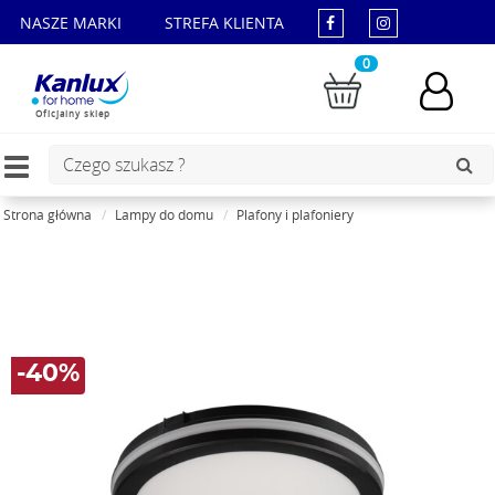
NASZE MARKI
STREFA KLIENTA
0
Oficjalny sklep
Toggle
navigation
Strona główna
Lampy do domu
Plafony i plafoniery
-40%