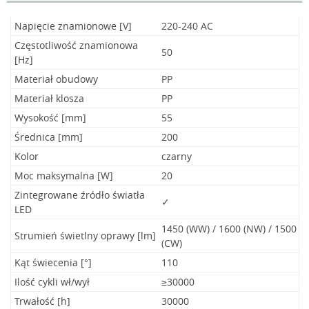
Napięcie znamionowe [V]
220-240 AC
Częstotliwość znamionowa
50
[Hz]
Materiał obudowy
PP
Materiał klosza
PP
Wysokość [mm]
55
Średnica [mm]
200
Kolor
czarny
Moc maksymalna [W]
20
Zintegrowane źródło światła
✓
LED
1450 (WW) / 1600 (NW) / 1500
Strumień świetlny oprawy [lm]
(CW)
Kąt świecenia [°]
110
Ilość cykli wł/wył
≥30000
Trwałość [h]
30000