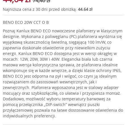
74,40 zł
Najniższa cena z 30 dni przed obniżką:
44.64 zł
BENO ECO 20W CCT O B
Poznaj Kanlux BENO ECO nowoczesne plafoniery w klasycznym
designie. Wykonana z poliwęglanu (PC) plafoniera wyróżnia się
wyjątkową skutecznością świetlną, sięgającą 100 lm/W, co
zapewnia doskonałe oświetlenie przy niewielkim zużyciu
energii. Kanlux BENO ECO dostępna jest w wersji okrągłej w
mocach: 12W, 20W, 30W i 40W. Elegancka biała lub czarna
matowa wersja kolorystyczna sprawia, że plafoniera idealnie
wkomponuje się w każde wnętrze, a dzięki klasie ochrony IP65,
BENO ECO jest odporna na pył i wilgoć, co czyni ją idealnym
rozwiązaniem do zastosowań wewnętrznych, jak i
zewnętrznych. Plafoniera wyposażona jest w stalowy adapter
mocujący oraz szybkozłączkę, co ułatwia i przyspiesza montaż.
Dodatkowo, możliwość wyboru temperatury barwowej za
pomocą przełącznika „DIP-switch” wewnątrz puszki
przyłączeniowej pozwala na łatwe dostosowanie oświetlenia do
indywidualnych preferencji.