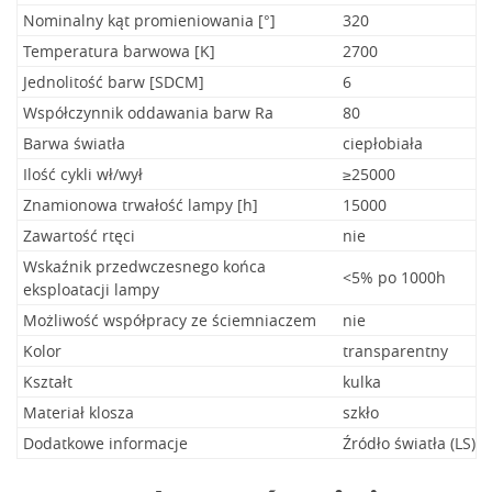
Nominalny kąt promieniowania [°]
320
Temperatura barwowa [K]
2700
Jednolitość barw [SDCM]
6
Współczynnik oddawania barw Ra
80
Barwa światła
ciepłobiała
Ilość cykli wł/wył
≥25000
Znamionowa trwałość lampy [h]
15000
Zawartość rtęci
nie
Wskaźnik przedwczesnego końca
<5% po 1000h
eksploatacji lampy
Możliwość współpracy ze ściemniaczem
nie
Kolor
transparentny
Kształt
kulka
Materiał klosza
szkło
Dodatkowe informacje
Źródło światła (LS)