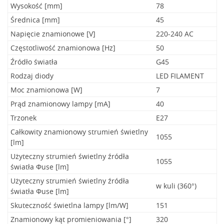
Wysokość [mm]
78
Średnica [mm]
45
Napięcie znamionowe [V]
220-240 AC
Częstotliwość znamionowa [Hz]
50
Źródło światła
G45
Rodzaj diody
LED FILAMENT
Moc znamionowa [W]
7
Prąd znamionowy lampy [mA]
40
Trzonek
E27
Całkowity znamionowy strumień świetlny
1055
[lm]
Użyteczny strumień świetlny źródła
1055
światła Φuse [lm]
Użyteczny strumień świetlny źródła
w kuli (360°)
światła Φuse [lm]
Skuteczność świetlna lampy [lm/W]
151
Znamionowy kąt promieniowania [°]
320