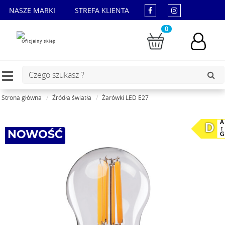
NASZE MARKI
STREFA KLIENTA
0
Oficjalny sklep
Toggle
navigation
Strona główna
Źródła światła
Żarówki LED E27
A
D
NOWOŚĆ
G