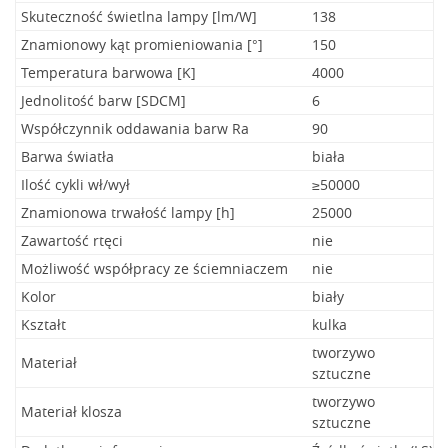
Skuteczność świetlna lampy [lm/W]
138
Znamionowy kąt promieniowania [°]
150
Temperatura barwowa [K]
4000
Jednolitość barw [SDCM]
6
Współczynnik oddawania barw Ra
90
Barwa światła
biała
Ilość cykli wł/wył
≥50000
Znamionowa trwałość lampy [h]
25000
Zawartość rtęci
nie
Możliwość współpracy ze ściemniaczem
nie
Kolor
biały
Kształt
kulka
tworzywo
Materiał
sztuczne
tworzywo
Materiał klosza
sztuczne