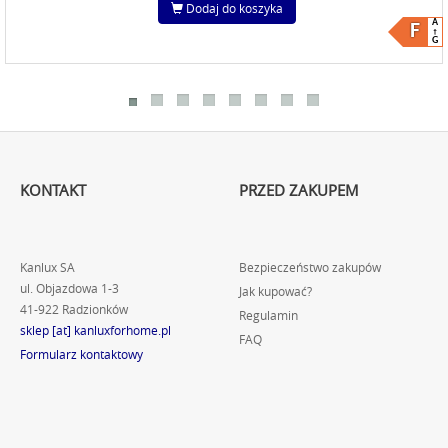
Dodaj do koszyka
A
F
G
KONTAKT
PRZED ZAKUPEM
Kanlux SA
Bezpieczeństwo zakupów
ul. Objazdowa 1-3
Jak kupować?
41-922 Radzionków
Regulamin
sklep [at] kanluxforhome.pl
FAQ
Formularz kontaktowy