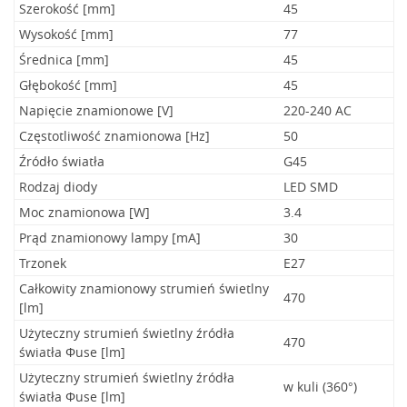
Szerokość [mm]
45
Wysokość [mm]
77
Średnica [mm]
45
Głębokość [mm]
45
Napięcie znamionowe [V]
220-240 AC
Częstotliwość znamionowa [Hz]
50
Źródło światła
G45
Rodzaj diody
LED SMD
Moc znamionowa [W]
3.4
Prąd znamionowy lampy [mA]
30
Trzonek
E27
Całkowity znamionowy strumień świetlny
470
[lm]
Użyteczny strumień świetlny źródła
470
światła Φuse [lm]
Użyteczny strumień świetlny źródła
w kuli (360°)
światła Φuse [lm]