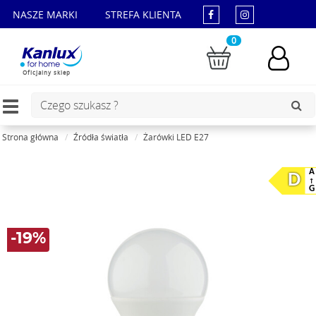
NASZE MARKI
STREFA KLIENTA
0
Oficjalny sklep
Toggle
navigation
Strona główna
Źródła światła
Żarówki LED E27
A
D
G
-19%