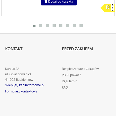
Dodaj do koszyka
A
D
G
KONTAKT
PRZED ZAKUPEM
Kanlux SA
Bezpieczeństwo zakupów
ul. Objazdowa 1-3
Jak kupować?
41-922 Radzionków
Regulamin
sklep [at] kanluxforhome.pl
FAQ
Formularz kontaktowy