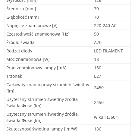
Wysokość [mm]
126
Średnica [mm]
70
Głębokość [mm]
70
Napięcie znamionowe [V]
220-240 AC
Częstotliwość znamionowa [Hz]
50
Źródło światła
A70
Rodzaj diody
LED FILAMENT
Moc znamionowa [W]
18
Prąd znamionowy lampy [mA]
130
Trzonek
E27
Całkowity znamionowy strumień świetlny
2450
[lm]
Użyteczny strumień świetlny źródła
2450
światła Φuse [lm]
Użyteczny strumień świetlny źródła
w kuli (360°)
światła Φuse [lm]
Skuteczność świetlna lampy [lm/W]
136