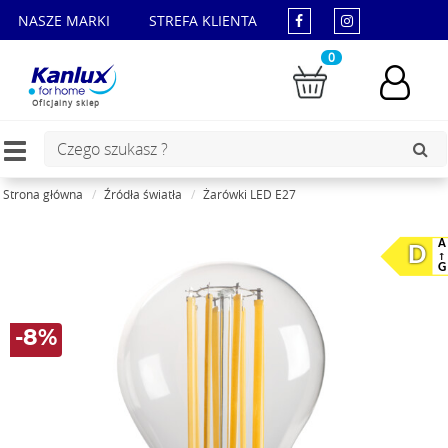
NASZE MARKI
STREFA KLIENTA
0
Oficjalny sklep
Toggle
navigation
Strona główna
Źródła światła
Żarówki LED E27
A
D
G
-8%