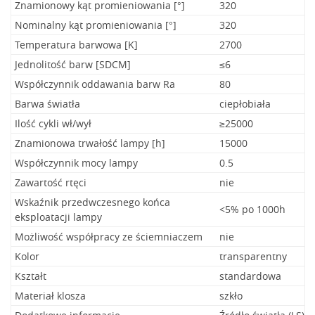
Znamionowy kąt promieniowania [°]
320
Nominalny kąt promieniowania [°]
320
Temperatura barwowa [K]
2700
Jednolitość barw [SDCM]
≤6
Współczynnik oddawania barw Ra
80
Barwa światła
ciepłobiała
Ilość cykli wł/wył
≥25000
Znamionowa trwałość lampy [h]
15000
Współczynnik mocy lampy
0.5
Zawartość rtęci
nie
Wskaźnik przedwczesnego końca
<5% po 1000h
eksploatacji lampy
Możliwość współpracy ze ściemniaczem
nie
Kolor
transparentny
Kształt
standardowa
Materiał klosza
szkło