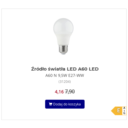
Źródło światła LED A60 LED
A60 N 9,5W E27-WW
(31204)
7,90
4,16
Dodaj do koszyka
A
E
G