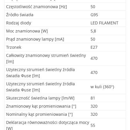
Częstotliwość znamionowa [Hz]
50
Źródło światła
G95
Rodzaj diody
LED FILAMENT
Moc znamionowa [W]
5,8
Prąd znamionowy lampy [mA]
50
Trzonek
E27
Całkowity znamionowy strumień świetlny
470
[lm]
Użyteczny strumień świetlny źródła
470
światła Φuse [lm]
Użyteczny strumień świetlny źródła
w kuli (360°)
światła Φuse [lm]
Skuteczność świetlna lampy [lm/W]
81
Znamionowy kąt promieniowania [°]
320
Nominalny kąt promieniowania [°]
320
Deklaracja równoważności dotycząca mocy
55
[W]