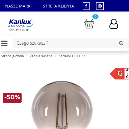
NASZE MARKI
STREFA KLIENTA
0
Oficjalny sklep
Toggle
navigation
Strona główna
Źródła światła
Żarówki LED E27
A
G
G
-50%