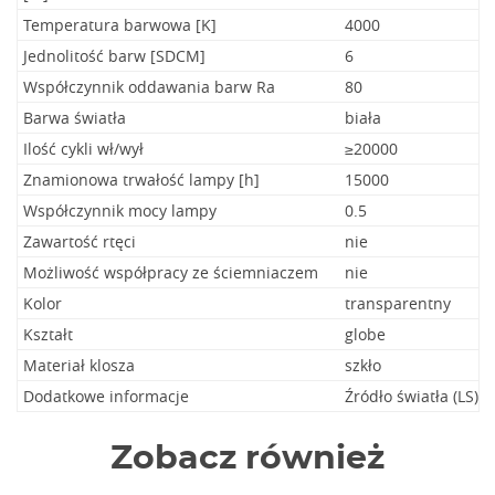
Temperatura barwowa [K]
4000
Jednolitość barw [SDCM]
6
Współczynnik oddawania barw Ra
80
Barwa światła
biała
Ilość cykli wł/wył
≥20000
Znamionowa trwałość lampy [h]
15000
Współczynnik mocy lampy
0.5
Zawartość rtęci
nie
Możliwość współpracy ze ściemniaczem
nie
Kolor
transparentny
Kształt
globe
Materiał klosza
szkło
Dodatkowe informacje
Źródło światła (LS)
Zobacz również