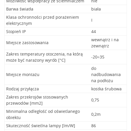
Możliwość współpracy ze ściemniaczem
nie
Barwa światła
biała
Klasa ochronności przed porażeniem
I
elektrycznym
Stopień IP
44
wewnątrz i na
Miejsce zastosowania
zewnątrz
Zakres temperatury otoczenia, na którą
-20÷35
może być narażony wyrób [°C]
do
Miejsce montażu
nadbudowania
na podłożu
Rodzaj przyłącza
kostka śrubowa
Zakres przekrojów stosowanych
0,75
przewodów [mm2]
Minimalna odległość od oświetlanego
0,2m
obiektu
Skuteczność świetlna lampy [lm/W]
86