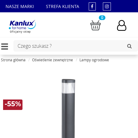
NASZE MARKI
STREFA KLIENTA
0
Oficjalny sklep
Toggle
navigation
Strona główna
Oświetlenie zewnętrzne
Lampy ogrodowe
-55%