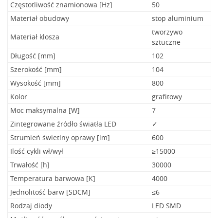
Częstotliwość znamionowa [Hz]
50
Materiał obudowy
stop aluminium
tworzywo
Materiał klosza
sztuczne
Długość [mm]
102
Szerokość [mm]
104
Wysokość [mm]
800
Kolor
grafitowy
Moc maksymalna [W]
7
Zintegrowane źródło światła LED
✓
Strumień świetlny oprawy [lm]
600
Ilość cykli wł/wył
≥15000
Trwałość [h]
30000
Temperatura barwowa [K]
4000
Jednolitość barw [SDCM]
≤6
Rodzaj diody
LED SMD