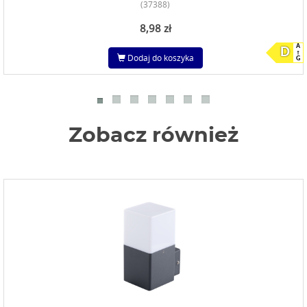
(37388)
8,98 zł
A
D
Dodaj do koszyka
G
Zobacz również