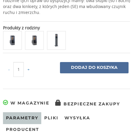
rodzinie tych opraw do dyspozycji mamy: dwa słupki (50 i 80cm)
oraz dwa kinkiety, z których jeden (SE) ma wbudowany czujnik
ruchu i zmierzchu.
Produkty z rodziny
DODAJ DO KOSZYKA
-
+
W MAGAZYNIE
BEZPIECZNE ZAKUPY
PARAMETRY
PLIKI
WYSYŁKA
PRODUCENT