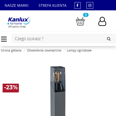
NASZE MARKI
STREFA KLIENTA
0
Oficjalny sklep
Toggle
navigation
Strona główna
Oświetlenie zewnętrzne
Lampy ogrodowe
-23%