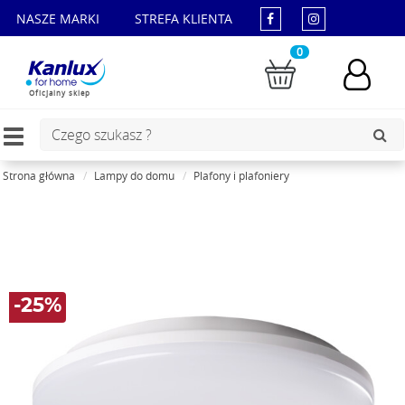
NASZE MARKI
STREFA KLIENTA
0
Oficjalny sklep
Toggle
navigation
Strona główna
Lampy do domu
Plafony i plafoniery
-25%