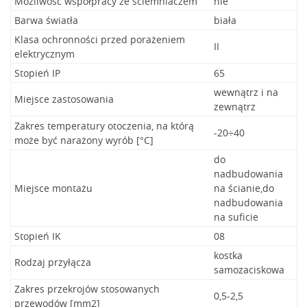
Możliwość współpracy ze ściemniaczem
nie
Barwa światła
biała
Klasa ochronności przed porażeniem
II
elektrycznym
Stopień IP
65
wewnątrz i na
Miejsce zastosowania
zewnątrz
Zakres temperatury otoczenia, na którą
-20÷40
może być narażony wyrób [°C]
do
nadbudowania
Miejsce montażu
na ścianie,do
nadbudowania
na suficie
Stopień IK
08
kostka
Rodzaj przyłącza
samozaciskowa
Zakres przekrojów stosowanych
0,5-2,5
przewodów [mm2]