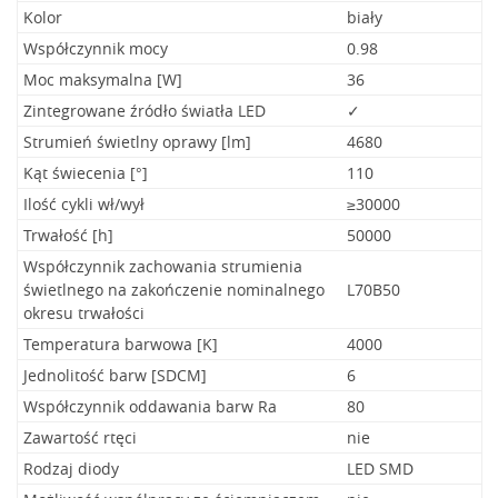
Kolor
biały
Współczynnik mocy
0.98
Moc maksymalna [W]
36
Zintegrowane źródło światła LED
✓
Strumień świetlny oprawy [lm]
4680
Kąt świecenia [°]
110
Ilość cykli wł/wył
≥30000
Trwałość [h]
50000
Współczynnik zachowania strumienia
świetlnego na zakończenie nominalnego
L70B50
okresu trwałości
Temperatura barwowa [K]
4000
Jednolitość barw [SDCM]
6
Współczynnik oddawania barw Ra
80
Zawartość rtęci
nie
Rodzaj diody
LED SMD