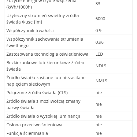
Zużycie energii w trybie włączenia
33
(kWh/1000h)
Użyteczny strumień świetlny źródła
6000
światła Φuse [lm]
Współczynnik trwałości
0.9
Współczynnik zachowania strumienia
0,96
świetlnego
Zastosowana technologia oświetleniowa
LED
Bezkierunkowe lub kierunkowe źródło
NDLS
światła
Źródło światła zasilane lub niezasilane
NMLS
napięciem sieciowym
Połączone źródło światła (CLS)
nie
Źródło światła z możliwością zmiany
nie
barwy światła
Źródło światła o wysokiej luminancji
nie
Osłona przeciwolśnieniowa
nie
Funkcja ściemniania
nie