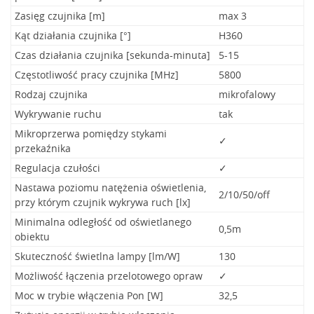
Zasięg czujnika [m]
max 3
Kąt działania czujnika [°]
H360
Czas działania czujnika [sekunda-minuta]
5-15
Częstotliwość pracy czujnika [MHz]
5800
Rodzaj czujnika
mikrofalowy
Wykrywanie ruchu
tak
Mikroprzerwa pomiędzy stykami
✓
przekaźnika
Regulacja czułości
✓
Nastawa poziomu natężenia oświetlenia,
2/10/50/off
przy którym czujnik wykrywa ruch [lx]
Minimalna odległość od oświetlanego
0,5m
obiektu
Skuteczność świetlna lampy [lm/W]
130
Możliwość łączenia przelotowego opraw
✓
Moc w trybie włączenia Pon [W]
32,5