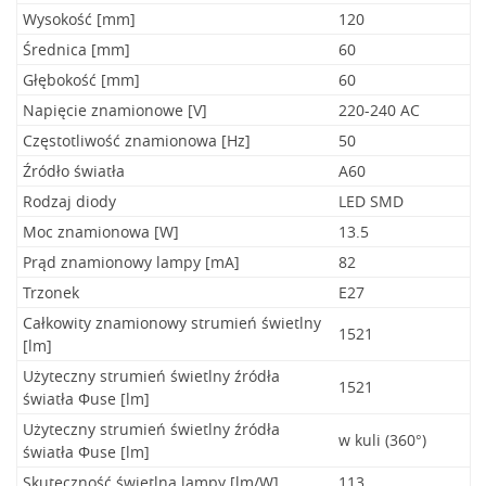
Wysokość [mm]
120
Średnica [mm]
60
Głębokość [mm]
60
Napięcie znamionowe [V]
220-240 AC
Częstotliwość znamionowa [Hz]
50
Źródło światła
A60
Rodzaj diody
LED SMD
Moc znamionowa [W]
13.5
Prąd znamionowy lampy [mA]
82
Trzonek
E27
Całkowity znamionowy strumień świetlny
1521
[lm]
Użyteczny strumień świetlny źródła
1521
światła Φuse [lm]
Użyteczny strumień świetlny źródła
w kuli (360°)
światła Φuse [lm]
Skuteczność świetlna lampy [lm/W]
113