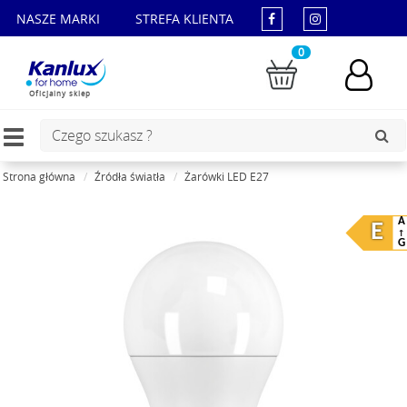
NASZE MARKI
STREFA KLIENTA
0
Oficjalny sklep
Toggle
navigation
Strona główna
Źródła światła
Żarówki LED E27
A
E
G