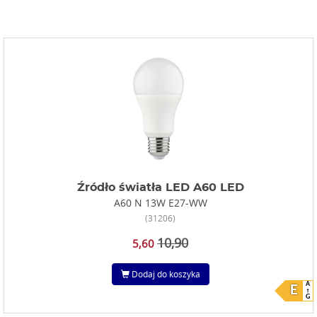
Źródło światła LED A60 LED
A60 N 13W E27-WW
(31206)
10,90
5,60
Dodaj do koszyka
A
E
G