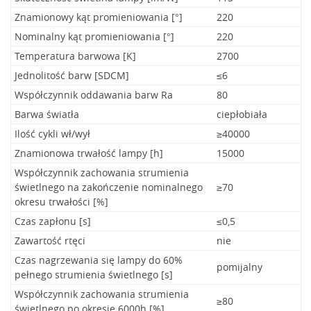
Znamionowy kąt promieniowania [°]
220
Nominalny kąt promieniowania [°]
220
Temperatura barwowa [K]
2700
Jednolitość barw [SDCM]
≤6
Współczynnik oddawania barw Ra
80
Barwa światła
ciepłobiała
Ilość cykli wł/wył
≥40000
Znamionowa trwałość lampy [h]
15000
Współczynnik zachowania strumienia
świetlnego na zakończenie nominalnego
≥70
okresu trwałości [%]
Czas zapłonu [s]
≤0,5
Zawartość rtęci
nie
Czas nagrzewania się lampy do 60%
pomijalny
pełnego strumienia świetlnego [s]
Współczynnik zachowania strumienia
≥80
świetlnego po okresie 6000h [%]