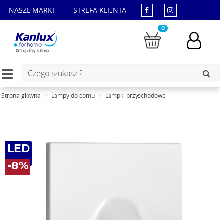
NASZE MARKI
STREFA KLIENTA
0
Oficjalny sklep
Toggle
navigation
Strona główna
Lampy do domu
Lampki przyschodowe
LED
-8%