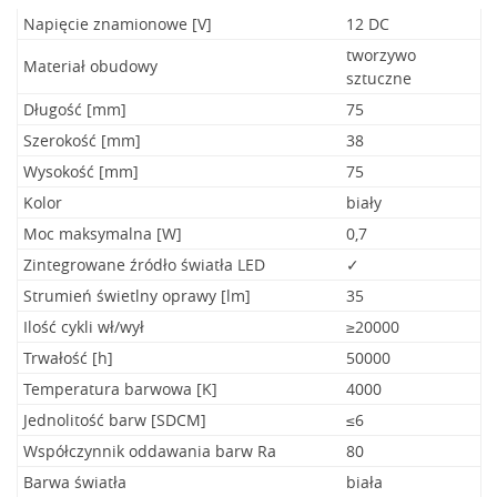
Napięcie znamionowe [V]
12 DC
tworzywo
Materiał obudowy
sztuczne
Długość [mm]
75
Szerokość [mm]
38
Wysokość [mm]
75
Kolor
biały
Moc maksymalna [W]
0,7
Zintegrowane źródło światła LED
✓
Strumień świetlny oprawy [lm]
35
Ilość cykli wł/wył
≥20000
Trwałość [h]
50000
Temperatura barwowa [K]
4000
Jednolitość barw [SDCM]
≤6
Współczynnik oddawania barw Ra
80
Barwa światła
biała