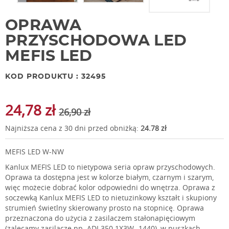
OPRAWA
PRZYSCHODOWA LED
MEFIS LED
KOD PRODUKTU : 32495
24,78 zł
26,90 zł
Najniższa cena z 30 dni przed obniżką:
24.78 zł
MEFIS LED W-NW
Kanlux MEFIS LED to nietypowa seria opraw przyschodowych.
Oprawa ta dostępna jest w kolorze białym, czarnym i szarym,
więc możecie dobrać kolor odpowiedni do wnętrza. Oprawa z
soczewką Kanlux MEFIS LED to nietuzinkowy kształt i skupiony
strumień świetlny skierowany prosto na stopnicę. Oprawa
przeznaczona do użycia z zasilaczem stałonapięciowym
(zalecamy zasilacze np. ADI 350 1X3W -1440), w puszkach