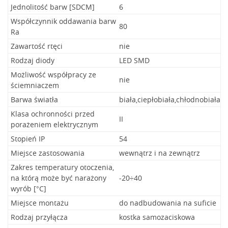
Jednolitość barw [SDCM]
6
Współczynnik oddawania barw
80
Ra
Zawartość rtęci
nie
Rodzaj diody
LED SMD
Możliwość współpracy ze
nie
ściemniaczem
Barwa światła
biała,ciepłobiała,chłodnobiała
Klasa ochronności przed
II
porażeniem elektrycznym
Stopień IP
54
Miejsce zastosowania
wewnątrz i na zewnątrz
Zakres temperatury otoczenia,
na którą może być narażony
-20÷40
wyrób [°C]
Miejsce montażu
do nadbudowania na suficie
Rodzaj przyłącza
kostka samozaciskowa