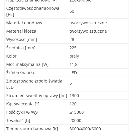
Częstotliwość znamionowa
50
[Hz]
Materiał obudowy
tworzywo sztuczne
Materiał klosza
tworzywo sztuczne
Wysokość [mm]
28
Średnica [mm]
225
Kolor
biały
Moc maksymalna [W]
11,8
Źródło światła
LED
Zintegrowane źródło światła
✓
LED
Strumień świetlny oprawy [lm]
1300
Kąt świecenia [°]
120
Ilość cykli wł/wył
≥15000
Trwałość [h]
20000
Temperatura barwowa [K]
3000/4000/6000