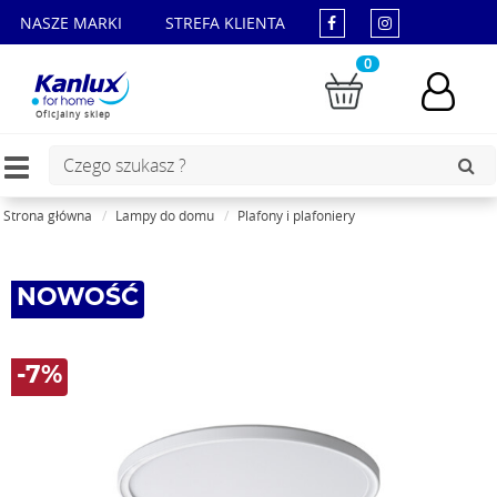
NASZE MARKI
STREFA KLIENTA
0
Oficjalny sklep
Toggle
navigation
Strona główna
Lampy do domu
Plafony i plafoniery
NOWOŚĆ
-7%