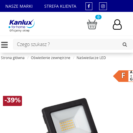
NASZE MARKI
STREFA KLIENTA
0
Oficjalny sklep
Toggle
navigation
Strona główna
Oświetlenie zewnętrzne
Naświetlacze LED
A
F
G
-39%