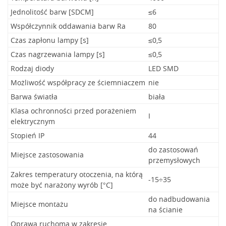
Jednolitość barw [SDCM]
≤6
Współczynnik oddawania barw Ra
80
Czas zapłonu lampy [s]
≤0,5
Czas nagrzewania lampy [s]
≤0,5
Rodzaj diody
LED SMD
Możliwość współpracy ze ściemniaczem
nie
Barwa światła
biała
Klasa ochronności przed porażeniem
I
elektrycznym
Stopień IP
44
do zastosowań
Miejsce zastosowania
przemysłowych
Zakres temperatury otoczenia, na którą
-15÷35
może być narażony wyrób [°C]
do nadbudowania
Miejsce montażu
na ścianie
Oprawa ruchoma w zakresie