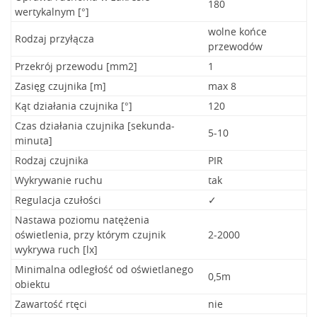
180
wertykalnym [°]
wolne końce
Rodzaj przyłącza
przewodów
Przekrój przewodu [mm2]
1
Zasięg czujnika [m]
max 8
Kąt działania czujnika [°]
120
Czas działania czujnika [sekunda-
5-10
minuta]
Rodzaj czujnika
PIR
Wykrywanie ruchu
tak
Regulacja czułości
✓
Nastawa poziomu natężenia
oświetlenia, przy którym czujnik
2-2000
wykrywa ruch [lx]
Minimalna odległość od oświetlanego
0,5m
obiektu
Zawartość rtęci
nie