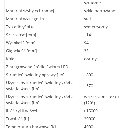
sztuczne
Materiał szyby ochronnej
szkło hartowane
Materiał wysięgnika
stal
Typ odbłyśnika
symetryczny
Szerokość [mm]
114
Wysokość [mm]
94
Głębokość [mm]
33
Kolor
czarny
Zintegrowane źródło światła LED
✓
Strumień świetlny oprawy [lm]
1800
Użyteczny strumień świetlny źródła
1570
światła Φuse [lm]
Użyteczny strumień świetlny źródła
w szerokim stożku
światła Φuse [lm]
(120°)
Ilość cykli wł/wył
≥15000
Trwałość [h]
20000
Temperatura barwowa [K]
4000