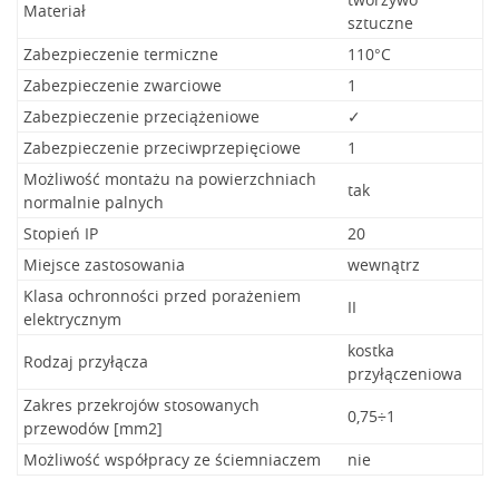
Materiał
sztuczne
Zabezpieczenie termiczne
110°C
Zabezpieczenie zwarciowe
1
Zabezpieczenie przeciążeniowe
✓
Zabezpieczenie przeciwprzepięciowe
1
Możliwość montażu na powierzchniach
tak
normalnie palnych
Stopień IP
20
Miejsce zastosowania
wewnątrz
Klasa ochronności przed porażeniem
II
elektrycznym
kostka
Rodzaj przyłącza
przyłączeniowa
Zakres przekrojów stosowanych
0,75÷1
przewodów [mm2]
Możliwość współpracy ze ściemniaczem
nie