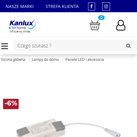
NASZE MARKI
STREFA KLIENTA
0
Oficjalny sklep
Toggle
navigation
Strona główna
Lampy do domu
Panele LED i akcesoria
-6%