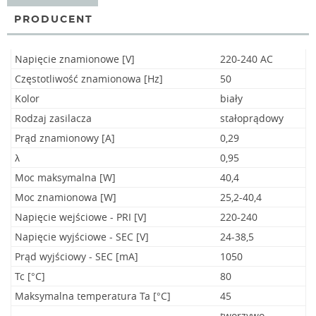
PRODUCENT
Napięcie znamionowe [V]
220-240 AC
Częstotliwość znamionowa [Hz]
50
Kolor
biały
Rodzaj zasilacza
stałoprądowy
Prąd znamionowy [A]
0,29
λ
0,95
Moc maksymalna [W]
40,4
Moc znamionowa [W]
25,2-40,4
Napięcie wejściowe - PRI [V]
220-240
Napięcie wyjściowe - SEC [V]
24-38,5
Prąd wyjściowy - SEC [mA]
1050
Tc [°C]
80
Maksymalna temperatura Ta [°C]
45
tworzywo