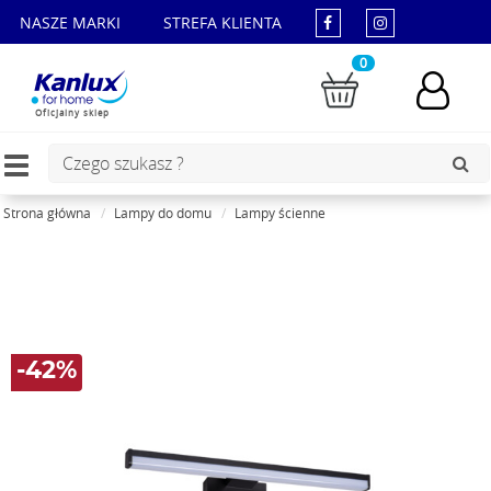
NASZE MARKI
STREFA KLIENTA
0
Oficjalny sklep
Toggle
navigation
Strona główna
Lampy do domu
Lampy ścienne
-42%