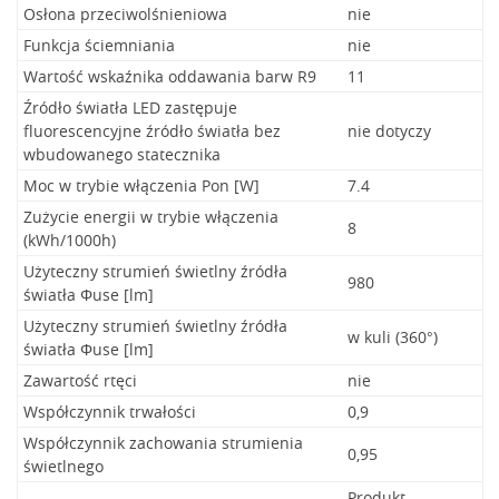
Osłona przeciwolśnieniowa
nie
Funkcja ściemniania
nie
Wartość wskaźnika oddawania barw R9
11
Źródło światła LED zastępuje
fluorescencyjne źródło światła bez
nie dotyczy
wbudowanego statecznika
Moc w trybie włączenia Pon [W]
7.4
Zużycie energii w trybie włączenia
8
(kWh/1000h)
Użyteczny strumień świetlny źródła
980
światła Φuse [lm]
Użyteczny strumień świetlny źródła
w kuli (360°)
światła Φuse [lm]
Zawartość rtęci
nie
Współczynnik trwałości
0,9
Współczynnik zachowania strumienia
0,95
świetlnego
Produkt