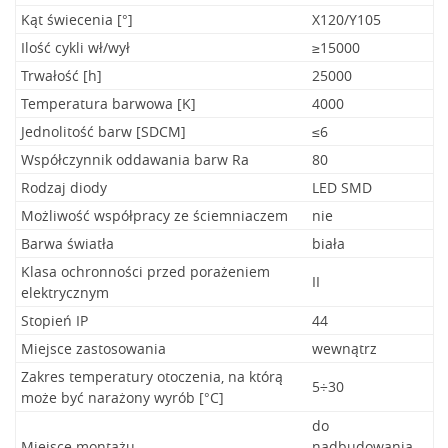
Kąt świecenia [°]
X120/Y105
Ilość cykli wł/wył
≥15000
Trwałość [h]
25000
Temperatura barwowa [K]
4000
Jednolitość barw [SDCM]
≤6
Współczynnik oddawania barw Ra
80
Rodzaj diody
LED SMD
Możliwość współpracy ze ściemniaczem
nie
Barwa światła
biała
Klasa ochronności przed porażeniem
II
elektrycznym
Stopień IP
44
Miejsce zastosowania
wewnątrz
Zakres temperatury otoczenia, na którą
5÷30
może być narażony wyrób [°C]
do
Miejsce montażu
nadbudowania