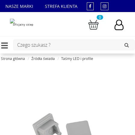
NASZE MARKI
STREFA KLIENTA
0
Oficjalny sklep
Toggle
navigation
Strona główna
Źródła światła
Taśmy LED i profile