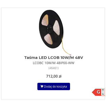
Taśma LED LCOB 10W/M 48V
LCOBC 10W/M 48IP00-WW
(46461)
712,00 zł
Dodaj do koszyka
A
G
G