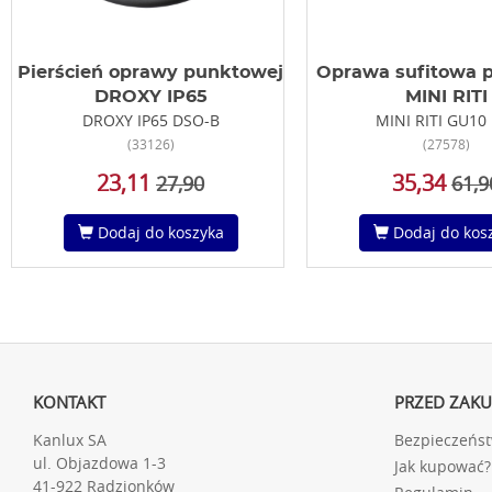
Pierścień oprawy punktowej
Oprawa sufitowa 
DROXY IP65
MINI RITI
DROXY IP65 DSO-B
MINI RITI GU10
(33126)
(27578)
23,11
35,34
27,90
61,9
Dodaj do koszyka
Dodaj do kos
KONTAKT
PRZED ZAK
Kanlux SA
Bezpieczeńs
ul. Objazdowa 1-3
Jak kupować?
41-922 Radzionków