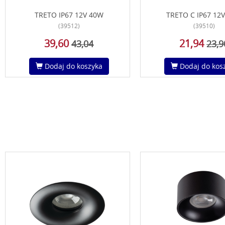
TRETO IP67 12V 40W
TRETO C IP67 12
(39512)
(39510)
39,60
21,94
43,04
23,9
Dodaj do koszyka
Dodaj do kos