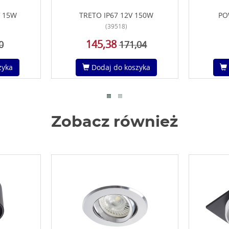
V 15W
TRETO IP67 12V 150W
PO
(39518)
145,38
0
171,04
zyka
Dodaj do koszyka
Zobacz również