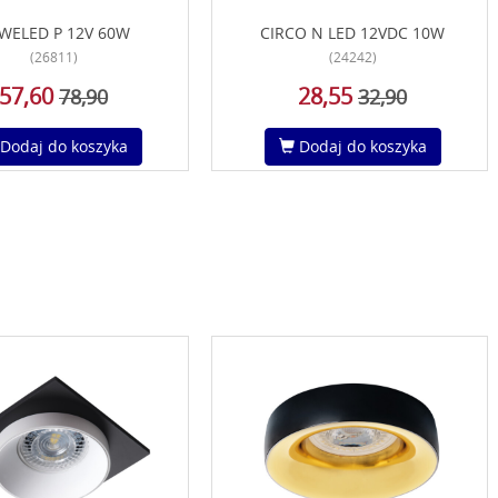
WELED P 12V 60W
CIRCO N LED 12VDC 10W
(26811)
(24242)
57,60
28,55
78,90
32,90
Dodaj do koszyka
Dodaj do koszyka