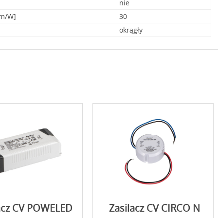
nie
lm/W]
30
okrągły
lacz CV POWELED
Zasilacz CV CIRCO N