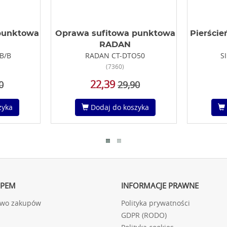
punktowa
Oprawa sufitowa punktowa
Pierści
RADAN
 B/B
RADAN CT-DTO50
S
(7360)
22,39
0
29,90
zyka
Dodaj do koszyka
UPEM
INFORMACJE PRAWNE
two zakupów
Polityka prywatności
GDPR (RODO)