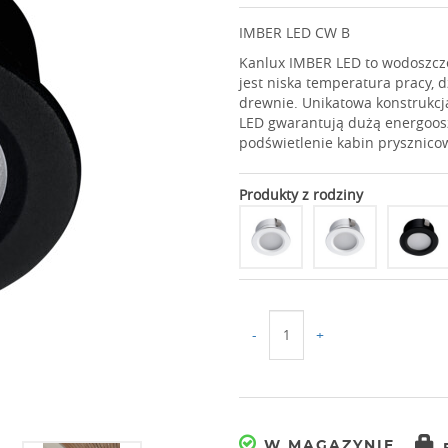
IMBER LED CW B
Kanlux IMBER LED to wodoszcz
jest niska temperatura pracy,
drewnie. Unikatowa konstrukcj
LED gwarantują dużą energoos
podświetlenie kabin prysznic
Produkty z rodziny
-
+
W MAGAZYNIE