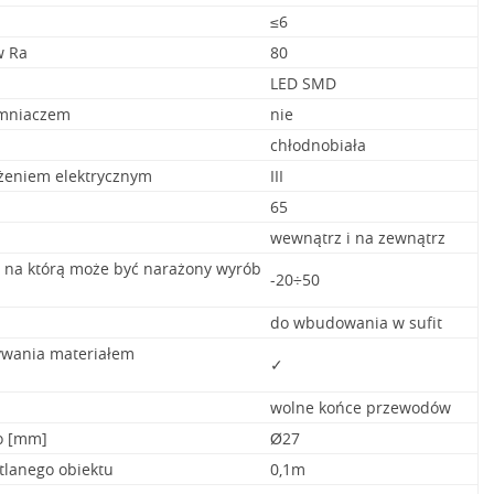
≤6
w Ra
80
LED SMD
emniaczem
nie
chłodnobiała
ażeniem elektrycznym
III
65
wewnątrz i na zewnątrz
, na którą może być narażony wyrób
-20÷50
do wbudowania w sufit
ywania materiałem
✓
wolne końce przewodów
o [mm]
Ø27
tlanego obiektu
0,1m