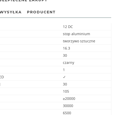
BEZPIECZNE ZAKUPY
WYSYŁKA
PRODUCENT
12 DC
stop aluminium
tworzywo sztuczne
16.3
30
czarny
1
LED
✓
]
30
105
≥20000
30000
6500