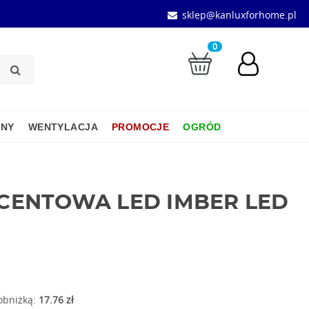
sklep@kanluxforhome.pl
0
JNY
WENTYLACJA
PROMOCJE
OGRÓD
CENTOWA LED IMBER LED
 obniżką:
17.76 zł