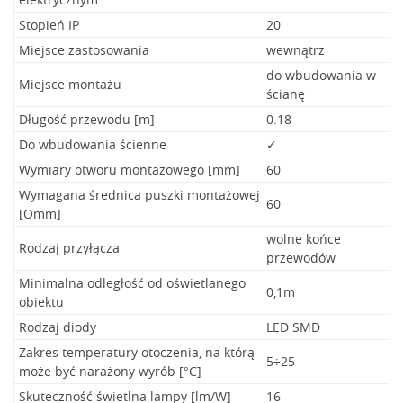
Stopień IP
20
Miejsce zastosowania
wewnątrz
do wbudowania w
Miejsce montażu
ścianę
Długość przewodu [m]
0.18
Do wbudowania ścienne
✓
Wymiary otworu montażowego [mm]
60
Wymagana średnica puszki montażowej
60
[Omm]
wolne końce
Rodzaj przyłącza
przewodów
Minimalna odległość od oświetlanego
0,1m
obiektu
Rodzaj diody
LED SMD
Zakres temperatury otoczenia, na którą
5÷25
może być narażony wyrób [°C]
Skuteczność świetlna lampy [lm/W]
16