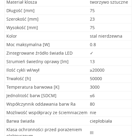
Materiał klosza
tworzywo sztuczne
Długość [mm]
75
Szerokość [mm]
23
Wysokość [mm]
75
Kolor
stal nierdzewna
Moc maksymalna [W]
0.8
Zintegrowane źródło światła LED
✓
Strumień świetlny oprawy [lm]
13
Ilość cykli wł/wył
≥20000
Trwałość [h]
50000
Temperatura barwowa [K]
3000
Jednolitość barw [SDCM]
≤6
Współczynnik oddawania barw Ra
80
Możliwość współpracy ze ściemniaczem
nie
Barwa światła
ciepłobiała
Klasa ochronności przed porażeniem
III
elektrycznym