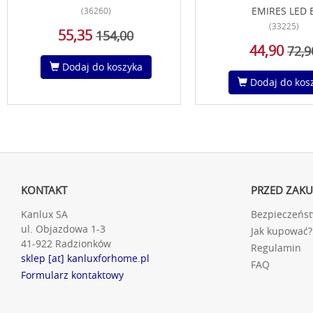
EMIRES LED 
(36260)
(33225)
55,35
154,00
44,90
72,9
Dodaj do koszyka
Dodaj do kos
KONTAKT
PRZED ZAK
Kanlux SA
Bezpieczeńs
ul. Objazdowa 1-3
Jak kupować?
41-922 Radzionków
Regulamin
sklep [at] kanluxforhome.pl
FAQ
Formularz kontaktowy