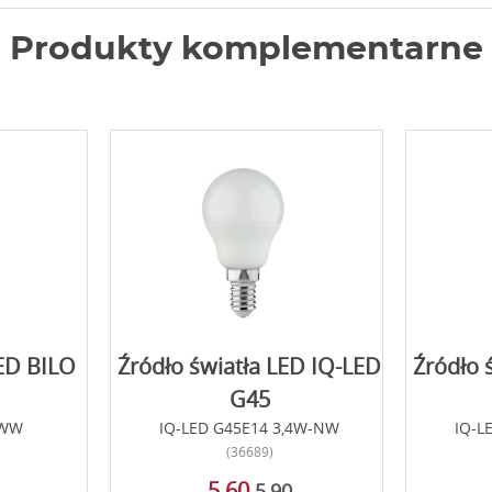
Produkty komplementarne
LED BILO
Źródło światła LED IQ-LED
Źródło 
G45
-WW
IQ-LED G45E14 3,4W-NW
IQ-L
(36689)
5,60
5,90