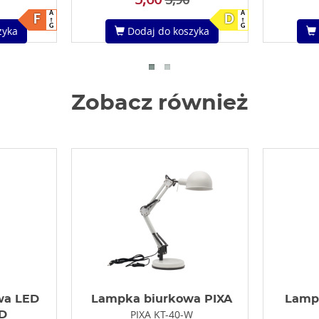
A
A
F
D
G
G
zyka
Dodaj do koszyka
Zobacz również
wa LED
Lampka biurkowa PIXA
Lamp
PIXA KT-40-W
D