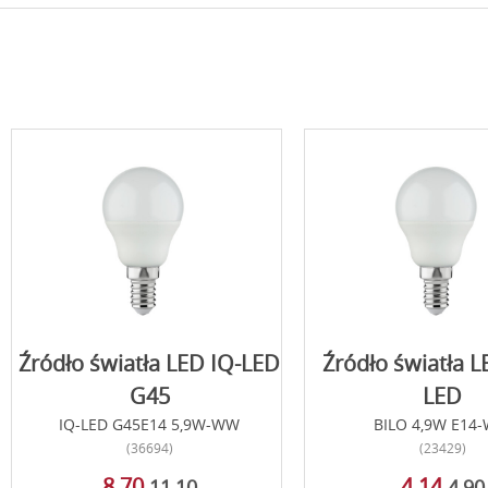
Źródło światła LED IQ-LED
Źródło światła 
G45
LED
IQ-LED G45E14 5,9W-WW
BILO 4,9W E14
(36694)
(23429)
8,70
4,14
11,10
4,90