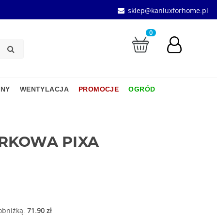
sklep@kanluxforhome.pl
0
JNY
WENTYLACJA
PROMOCJE
OGRÓD
RKOWA PIXA
 obniżką:
71.90 zł