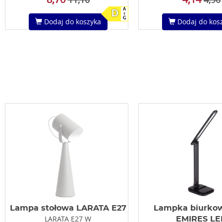
A
D
G
Dodaj do koszyka
Dodaj do kos
Lampa stołowa LARATA E27
Lampka biurko
LARATA E27 W
EMIRES LE