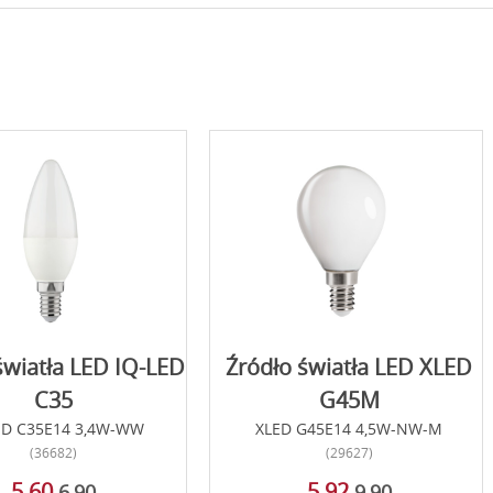
światła LED IQ-LED
Źródło światła LED XLED
C35
G45M
ED C35E14 3,4W-WW
XLED G45E14 4,5W-NW-M
(36682)
(29627)
5,60
5,92
6,90
9,90