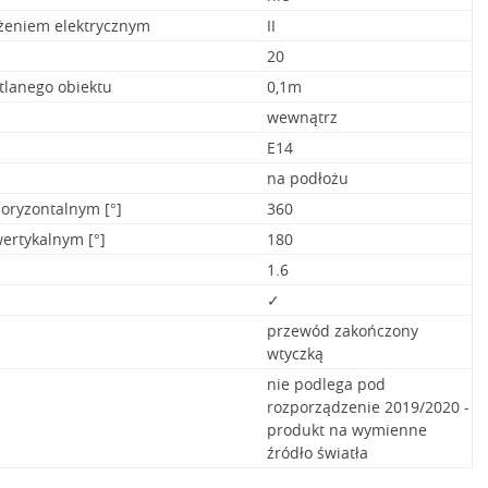
ażeniem elektrycznym
II
20
tlanego obiektu
0,1m
wewnątrz
E14
na podłożu
oryzontalnym [°]
360
ertykalnym [°]
180
1.6
✓
przewód zakończony
wtyczką
nie podlega pod
rozporządzenie 2019/2020 -
produkt na wymienne
źródło światła