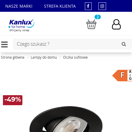
NASZE MARKI
STREFA KLIENTA
2
Oficjalny sklep
Toggle
navigation
Strona główna
Lampy do domu
Oczka sufitowe
A
F
G
-49%