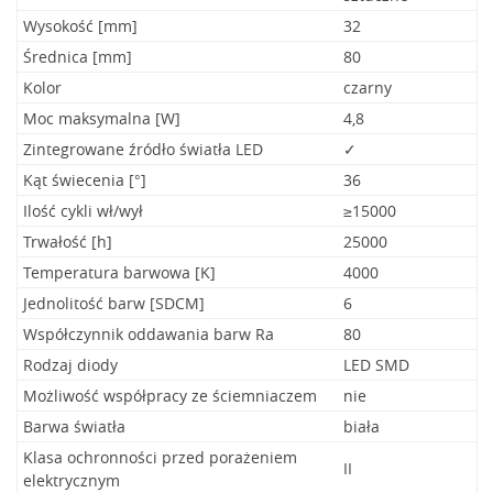
Wysokość [mm]
32
Średnica [mm]
80
Kolor
czarny
Moc maksymalna [W]
4,8
Zintegrowane źródło światła LED
✓
Kąt świecenia [°]
36
Ilość cykli wł/wył
≥15000
Trwałość [h]
25000
Temperatura barwowa [K]
4000
Jednolitość barw [SDCM]
6
Współczynnik oddawania barw Ra
80
Rodzaj diody
LED SMD
Możliwość współpracy ze ściemniaczem
nie
Barwa światła
biała
Klasa ochronności przed porażeniem
II
elektrycznym