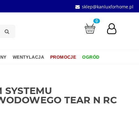
sklep@kanluxforhome.pl
0
JNY
WENTYLACJA
PROMOCJE
OGRÓD
M SYSTEMU
WODOWEGO TEAR N RC