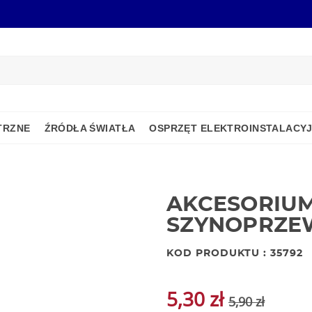
TRZNE
ŹRÓDŁA ŚWIATŁA
OSPRZĘT ELEKTROINSTALACY
AKCESORIU
SZYNOPRZE
KOD PRODUKTU : 35792
5,30 zł
5,90 zł