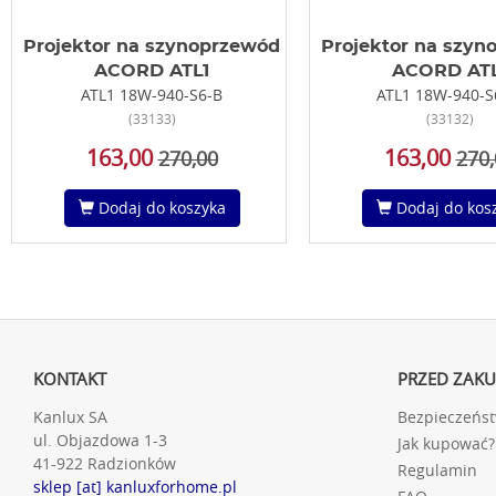
Projektor na szynoprzewód
Projektor na szyn
ACORD ATL1
ACORD ATL
ATL1 18W-940-S6-B
ATL1 18W-940-
(33133)
(33132)
163,00
163,00
270,00
270,
Dodaj do koszyka
Dodaj do kos
KONTAKT
PRZED ZAK
Kanlux SA
Bezpieczeńs
ul. Objazdowa 1-3
Jak kupować?
41-922 Radzionków
Regulamin
sklep [at] kanluxforhome.pl