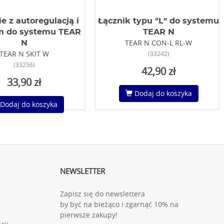
e z autoregulacją i
Łącznik typu "L" do systemu
2m do systemu TEAR
TEAR N
TEAR N CON-L RL-W
N
TEAR N SKIT W
(33242)
(33256)
42,90 zł
33,90 zł
Dodaj do koszyka
Dodaj do koszyka
NEWSLETTER
Zapisz się do newslettera
by być na bieżąco i zgarnąć 10% na
pierwsze zakupy!