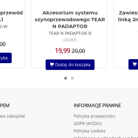
oprzewód
Akcesorium systemu
Zawiesi
1
szynoprzewodowego TEAR
linką 
S6-W
N PADAPTOR
TEAR N PADAPTOR-B
(33267)
00
19,99
20,00
zyka
Dodaj do koszyka
UPEM
INFORMACJE PRAWNE
two zakupów
Polityka prywatności
GDPR (RODO)
Polityka cookies