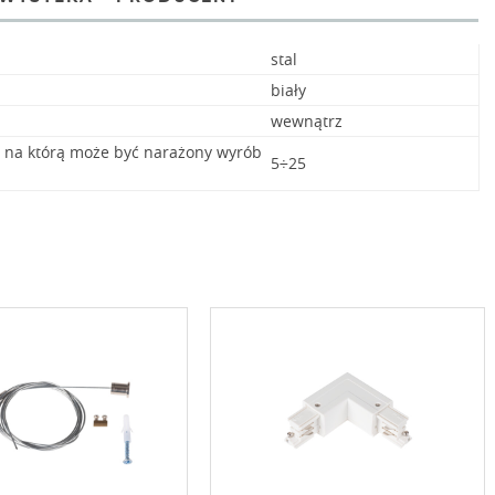
stal
biały
wewnątrz
, na którą może być narażony wyrób
5÷25